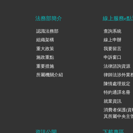
法務部簡介
線上服務e點
認識法務部
查詢系統
組織架構
線上申辦
重大政策
我要留言
施政重點
申訴窗口
重要措施
法律諮詢資源
所屬機關介紹
律師法涉外業
陳情處理規定
特約通譯名冊
就業資訊
消費者保護(
其所屬中央主管
資訊公開
下載專區