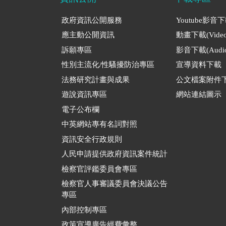
政府資訊公開服務
Youtube影音
應主動公開資訊
動畫下載(Video
訴願專區
影音下載(Audio
性別主流化/性騷擾防治專區
宣導資料下載
法務研究計畫與成果
公文檔案附件
遊說資訊專區
網站連結圖示
電子公布欄
中英網站專有名詞對照
資訊安全行政規則
人民申請提供政府資訊案件統計
檢察官評鑑委員會專區
檢察官人事審議委員會決議公告
專區
內部控制專區
政策宣導廣告經費彙整