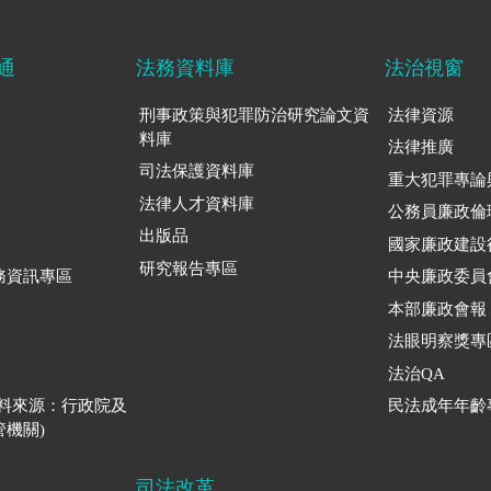
通
法務資料庫
法治視窗
刑事政策與犯罪防治研究論文資
法律資源
料庫
法律推廣
司法保護資料庫
重大犯罪專論
法律人才資料庫
公務員廉政倫
出版品
國家廉政建設
研究報告專區
務資訊專區
中央廉政委員
本部廉政會報
法眼明察獎專
法治QA
資料來源：行政院及
民法成年年齡
機關)
司法改革