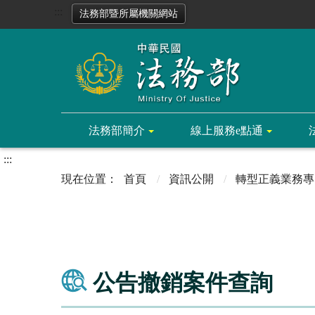
:::
法務部暨所屬機關網站
法務部簡介
線上服務e點通
:::
首頁
資訊公開
轉型正義業務專
公告撤銷案件查詢