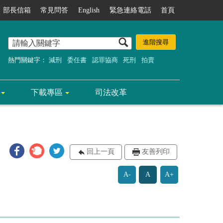
部長信箱
常見問答
English
緊急連絡電話
首頁
熱門關鍵字：
減刑
委任書
認罪協商
死刑
拍賣
下載專區
司法改革
回上一頁
友善列印
A-
A
A+