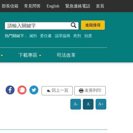
部長信箱
常見問答
English
緊急連絡電話
首頁
熱門關鍵字：
減刑
委任書
認罪協商
死刑
拍賣
下載專區
司法改革
回上一頁
友善列印
A-
A
A+