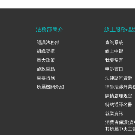
法務部簡介
線上服務e點
認識法務部
查詢系統
組織架構
線上申辦
重大政策
我要留言
施政重點
申訴窗口
重要措施
法律諮詢資源
所屬機關介紹
律師法涉外業
陳情處理規定
特約通譯名冊
就業資訊
消費者保護(
其所屬中央主管