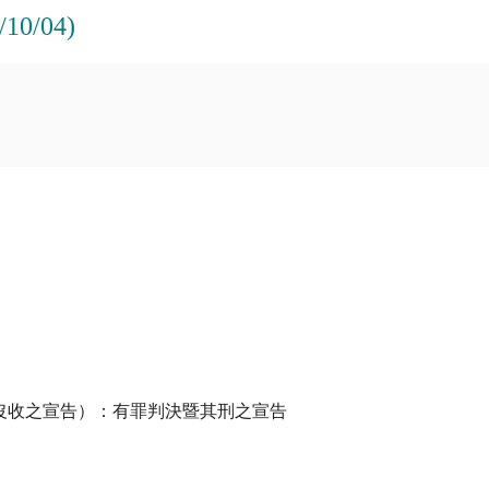
0/04)
沒收之宣告）：有罪判決暨其刑之宣告