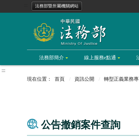
:::
法務部暨所屬機關網站
法務部簡介
線上服務e點通
:::
首頁
資訊公開
轉型正義業務專
公告撤銷案件查詢