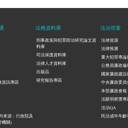
通
法務資料庫
法治視窗
刑事政策與犯罪防治研究論文資
法律資源
料庫
法律推廣
司法保護資料庫
重大犯罪專論
法律人才資料庫
公務員廉政倫
出版品
國家廉政建設
研究報告專區
務資訊專區
中央廉政委員
本部廉政會報
法眼明察獎專
法治QA
資料來源：行政院及
民法成年年齡
機關)