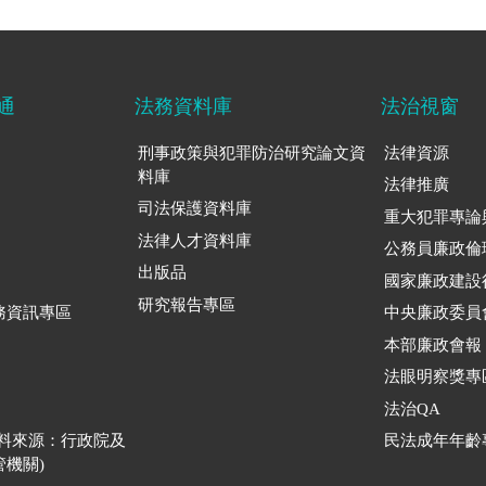
通
法務資料庫
法治視窗
刑事政策與犯罪防治研究論文資
法律資源
料庫
法律推廣
司法保護資料庫
重大犯罪專論
法律人才資料庫
公務員廉政倫
出版品
國家廉政建設
研究報告專區
務資訊專區
中央廉政委員
本部廉政會報
法眼明察獎專
法治QA
資料來源：行政院及
民法成年年齡
機關)