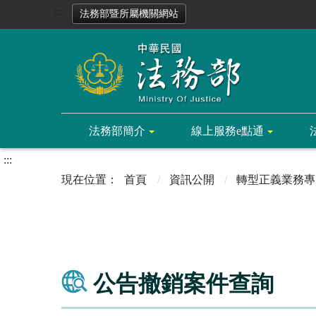
:::
法務部暨所屬機關網站
法務部簡介
線上服務e點通
:::
首頁
資訊公開
轉型正義業務專
公告撤銷案件查詢