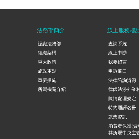
法務部簡介
線上服務e點
認識法務部
查詢系統
組織架構
線上申辦
重大政策
我要留言
施政重點
申訴窗口
重要措施
法律諮詢資源
所屬機關介紹
律師法涉外業
陳情處理規定
特約通譯名冊
就業資訊
消費者保護(
其所屬中央主管