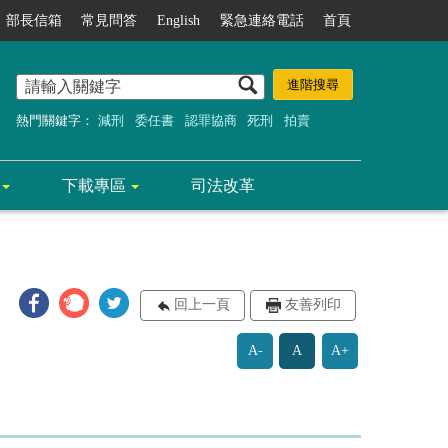
部長信箱
常見問答
English
緊急連絡電話
首頁
熱門關鍵字：
減刑
委任書
認罪協商
死刑
拍賣
下載專區
司法改革
回上一頁
友善列印
A-
A
A+