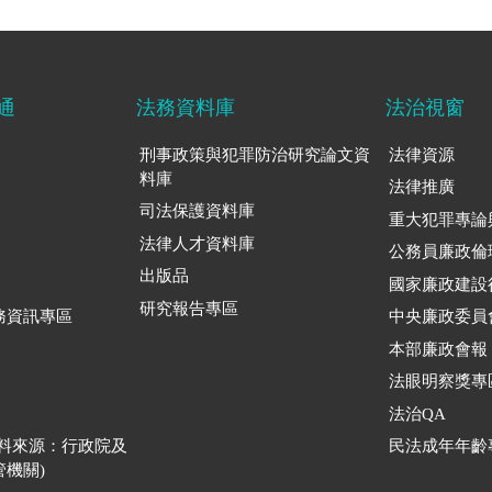
通
法務資料庫
法治視窗
刑事政策與犯罪防治研究論文資
法律資源
料庫
法律推廣
司法保護資料庫
重大犯罪專論
法律人才資料庫
公務員廉政倫
出版品
國家廉政建設
研究報告專區
務資訊專區
中央廉政委員
本部廉政會報
法眼明察獎專
法治QA
資料來源：行政院及
民法成年年齡
機關)