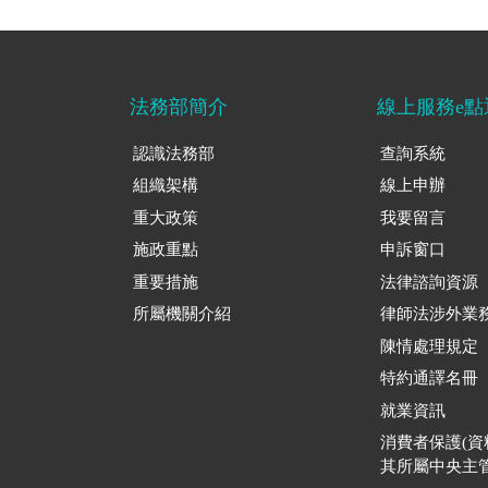
法務部簡介
線上服務e點
認識法務部
查詢系統
組織架構
線上申辦
重大政策
我要留言
施政重點
申訴窗口
重要措施
法律諮詢資源
所屬機關介紹
律師法涉外業
陳情處理規定
特約通譯名冊
就業資訊
消費者保護(
其所屬中央主管