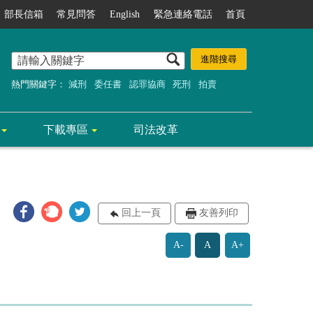
部長信箱
常見問答
English
緊急連絡電話
首頁
熱門關鍵字：
減刑
委任書
認罪協商
死刑
拍賣
下載專區
司法改革
回上一頁
友善列印
A-
A
A+