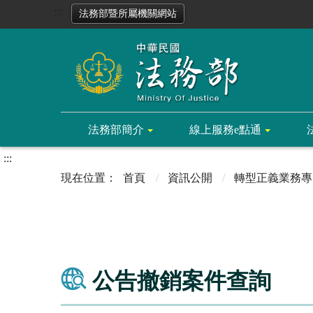
:::
法務部暨所屬機關網站
法務部簡介
線上服務e點通
:::
首頁
資訊公開
轉型正義業務專
公告撤銷案件查詢