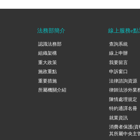
法務部簡介
線上服務e點
認識法務部
查詢系統
組織架構
線上申辦
重大政策
我要留言
施政重點
申訴窗口
重要措施
法律諮詢資源
所屬機關介紹
律師法涉外業
陳情處理規定
特約通譯名冊
就業資訊
消費者保護(
其所屬中央主管