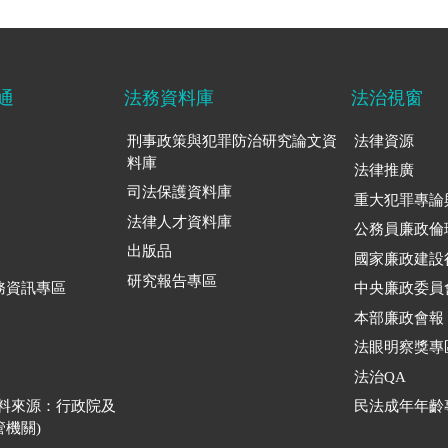
通
法務資料庫
法治視窗
刑事政策與犯罪防治研究論文資
法律資源
料庫
法律推廣
司法保護資料庫
重大犯罪專論
法律人才資料庫
公務員廉政倫
出版品
國家廉政建設
研究報告專區
務資訊專區
中央廉政委員
本部廉政會報
法眼明察獎專
法治QA
資料來源：行政院及
民法成年年齡
機關)