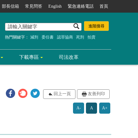
部長信箱
常見問答
English
緊急連絡電話
首頁
熱門關鍵字：
減刑
委任書
認罪協商
死刑
拍賣
下載專區
司法改革
回上一頁
友善列印
A-
A
A+