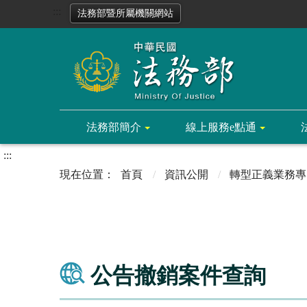
:::
法務部暨所屬機關網站
法務部簡介
線上服務e點通
:::
首頁
資訊公開
轉型正義業務專
公告撤銷案件查詢