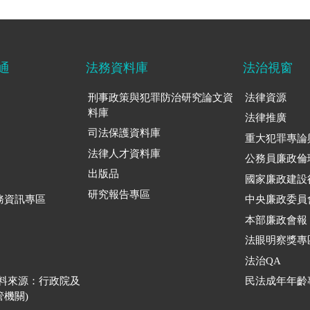
通
法務資料庫
法治視窗
刑事政策與犯罪防治研究論文資
法律資源
料庫
法律推廣
司法保護資料庫
重大犯罪專論
法律人才資料庫
公務員廉政倫
出版品
國家廉政建設
研究報告專區
務資訊專區
中央廉政委員
本部廉政會報
法眼明察獎專
法治QA
資料來源：行政院及
民法成年年齡
機關)