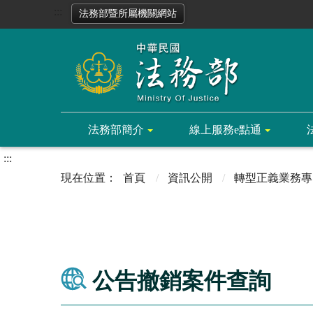
:::
法務部暨所屬機關網站
法務部簡介
線上服務e點通
:::
首頁
資訊公開
轉型正義業務專
公告撤銷案件查詢