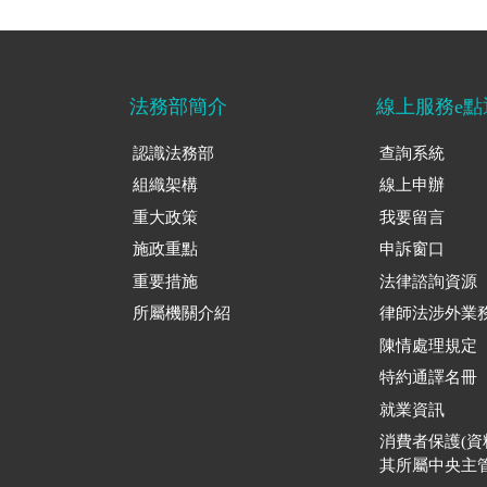
法務部簡介
線上服務e點
認識法務部
查詢系統
組織架構
線上申辦
重大政策
我要留言
施政重點
申訴窗口
重要措施
法律諮詢資源
所屬機關介紹
律師法涉外業
陳情處理規定
特約通譯名冊
就業資訊
消費者保護(
其所屬中央主管