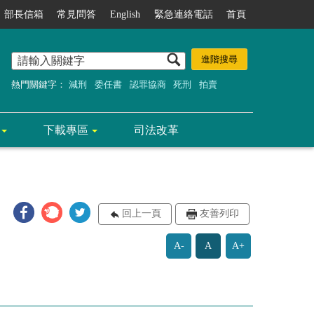
部長信箱
常見問答
English
緊急連絡電話
首頁
熱門關鍵字：
減刑
委任書
認罪協商
死刑
拍賣
下載專區
司法改革
回上一頁
友善列印
A-
A
A+