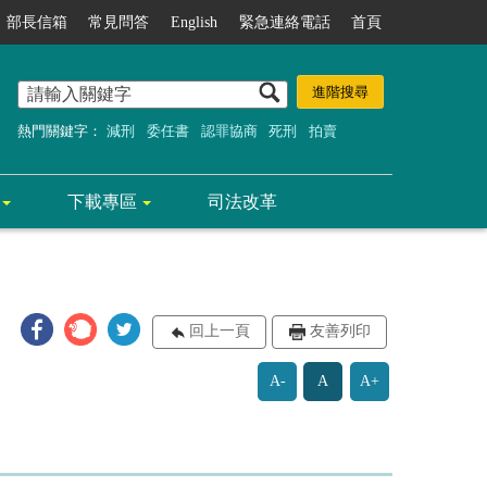
部長信箱
常見問答
English
緊急連絡電話
首頁
熱門關鍵字：
減刑
委任書
認罪協商
死刑
拍賣
下載專區
司法改革
回上一頁
友善列印
A-
A
A+