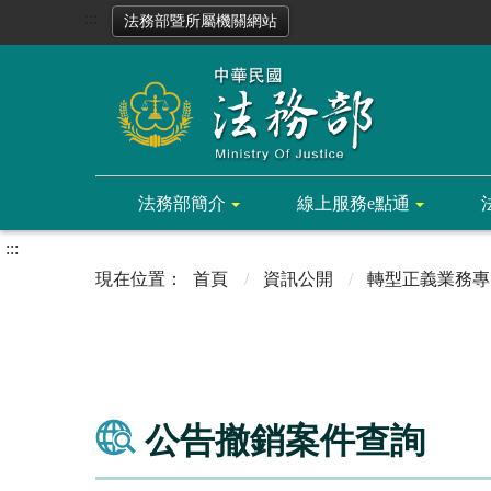
:::
法務部暨所屬機關網站
法務部簡介
線上服務e點通
:::
首頁
資訊公開
轉型正義業務專
公告撤銷案件查詢