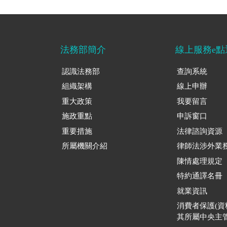
法務部簡介
線上服務e點
認識法務部
查詢系統
組織架構
線上申辦
重大政策
我要留言
施政重點
申訴窗口
重要措施
法律諮詢資源
所屬機關介紹
律師法涉外業
陳情處理規定
特約通譯名冊
就業資訊
消費者保護(
其所屬中央主管