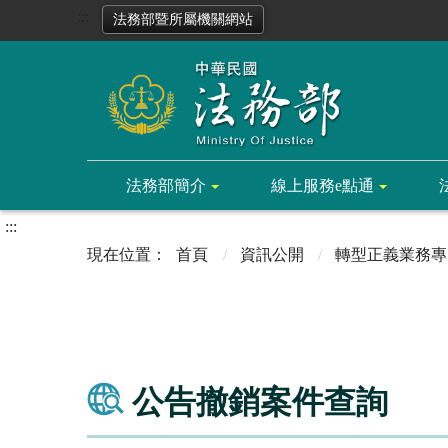
:::
法務部暨所屬機關網站
法務部簡介
線上服務e點通
:::
首頁
資訊公開
轉型正義業務專
公告撤銷案件查詢