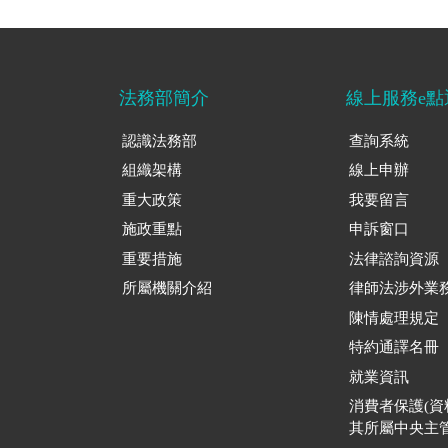
法務部簡介
線上服務e點
認識法務部
查詢系統
組織架構
線上申辦
重大政策
我要留言
施政重點
申訴窗口
重要措施
法律諮詢資源
所屬機關介紹
律師法涉外業
陳情處理規定
特約通譯名冊
就業資訊
消費者保護(
其所屬中央主管