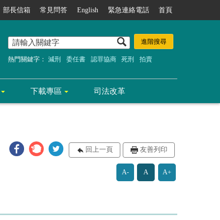
部長信箱
常見問答
English
緊急連絡電話
首頁
熱門關鍵字：
減刑
委任書
認罪協商
死刑
拍賣
下載專區
司法改革
回上一頁
友善列印
A-
A
A+