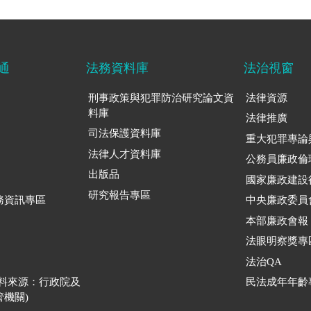
通
法務資料庫
法治視窗
刑事政策與犯罪防治研究論文資
法律資源
料庫
法律推廣
司法保護資料庫
重大犯罪專論
法律人才資料庫
公務員廉政倫
出版品
國家廉政建設
研究報告專區
務資訊專區
中央廉政委員
本部廉政會報
法眼明察獎專
法治QA
資料來源：行政院及
民法成年年齡
機關)