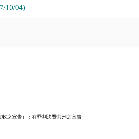
0/04)
沒收之宣告）：有罪判決暨其刑之宣告