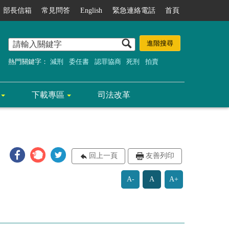
部長信箱
常見問答
English
緊急連絡電話
首頁
熱門關鍵字：
減刑
委任書
認罪協商
死刑
拍賣
下載專區
司法改革
回上一頁
友善列印
A-
A
A+