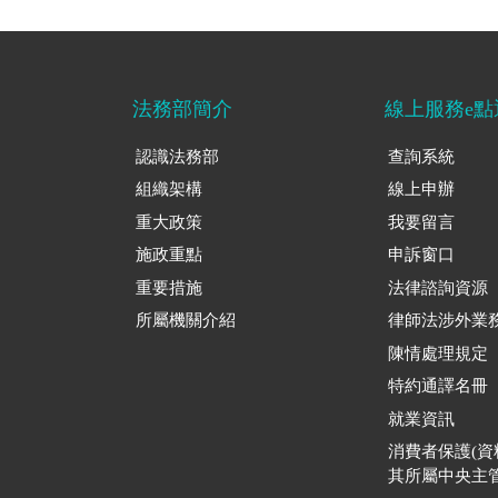
法務部簡介
線上服務e點
認識法務部
查詢系統
組織架構
線上申辦
重大政策
我要留言
施政重點
申訴窗口
重要措施
法律諮詢資源
所屬機關介紹
律師法涉外業
陳情處理規定
特約通譯名冊
就業資訊
消費者保護(
其所屬中央主管