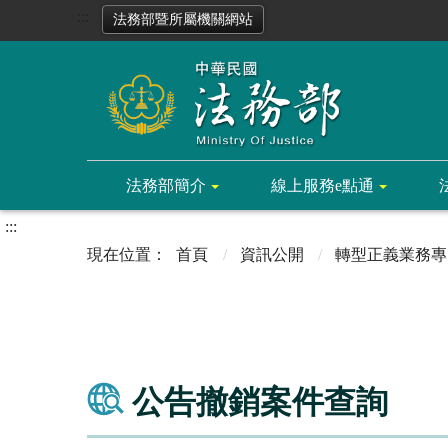
:::
法務部暨所屬機關網站
法務部簡介
線上服務e點通
:::
首頁
資訊公開
轉型正義業務專
公告撤銷案件查詢