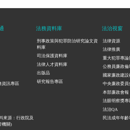
通
法務資料庫
法治視窗
刑事政策與犯罪防治研究論文資
法律資源
料庫
法律推廣
司法保護資料庫
重大犯罪專論
法律人才資料庫
公務員廉政倫
出版品
國家廉政建設
研究報告專區
務資訊專區
中央廉政委員
本部廉政會報
法眼明察獎專
法治QA
資料來源：行政院及
民法成年年齡
機關)