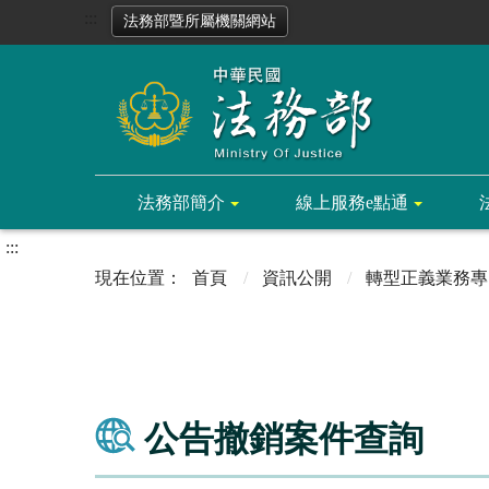
:::
法務部暨所屬機關網站
法務部簡介
線上服務e點通
:::
首頁
資訊公開
轉型正義業務專
公告撤銷案件查詢