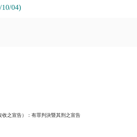
0/04)
沒收之宣告）：有罪判決暨其刑之宣告