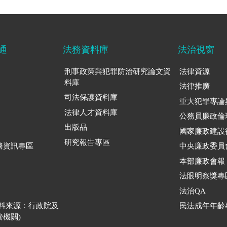
通
法務資料庫
法治視窗
刑事政策與犯罪防治研究論文資
法律資源
料庫
法律推廣
司法保護資料庫
重大犯罪專論
法律人才資料庫
公務員廉政倫
出版品
國家廉政建設
研究報告專區
務資訊專區
中央廉政委員
本部廉政會報
法眼明察獎專
法治QA
資料來源：行政院及
民法成年年齡
機關)