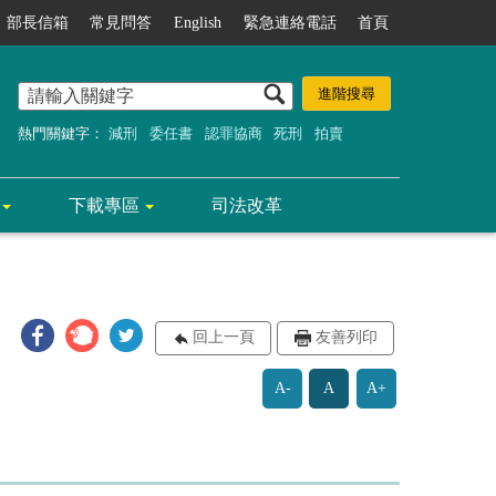
部長信箱
常見問答
English
緊急連絡電話
首頁
熱門關鍵字：
減刑
委任書
認罪協商
死刑
拍賣
下載專區
司法改革
回上一頁
友善列印
A-
A
A+