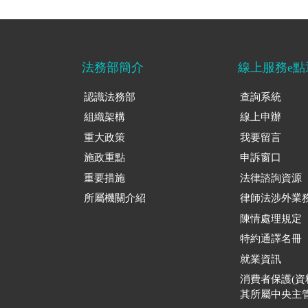
法務部簡介
線上服務e點
認識法務部
查詢系統
組織架構
線上申辦
重大政策
我要留言
施政重點
申訴窗口
重要措施
法律諮詢資源
所屬機關介紹
律師法涉外業
陳情處理規定
特約通譯名冊
就業資訊
消費者保護(
其所屬中央主管