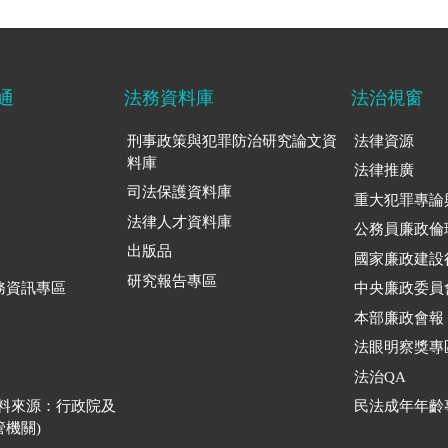
通
法務資料庫
法治視窗
刑事政策與犯罪防治研究論文資
法律資源
料庫
法律推廣
司法保護資料庫
重大犯罪專論
法律人才資料庫
公務員廉政倫
出版品
國家廉政建設
研究報告專區
務資訊專區
中央廉政委員
本部廉政會報
法眼明察獎專
法治QA
資料來源：行政院及
民法成年年齡
機關)