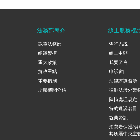
法務部簡介
線上服務e點
認識法務部
查詢系統
組織架構
線上申辦
重大政策
我要留言
施政重點
申訴窗口
重要措施
法律諮詢資源
所屬機關介紹
律師法涉外業
陳情處理規定
特約通譯名冊
就業資訊
消費者保護(
其所屬中央主管