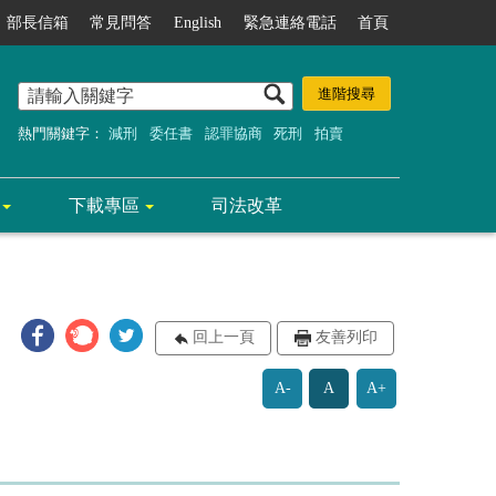
部長信箱
常見問答
English
緊急連絡電話
首頁
熱門關鍵字：
減刑
委任書
認罪協商
死刑
拍賣
下載專區
司法改革
回上一頁
友善列印
A-
A
A+