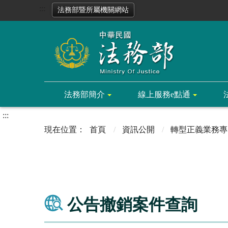
:::
法務部暨所屬機關網站
法務部簡介
線上服務e點通
:::
首頁
資訊公開
轉型正義業務專
公告撤銷案件查詢