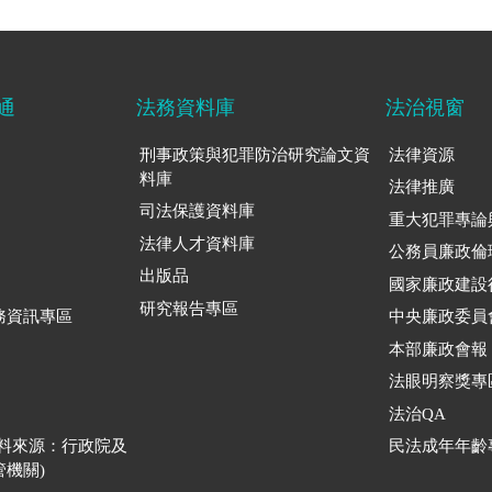
通
法務資料庫
法治視窗
刑事政策與犯罪防治研究論文資
法律資源
料庫
法律推廣
司法保護資料庫
重大犯罪專論
法律人才資料庫
公務員廉政倫
出版品
國家廉政建設
研究報告專區
務資訊專區
中央廉政委員
本部廉政會報
法眼明察獎專
法治QA
資料來源：行政院及
民法成年年齡
機關)