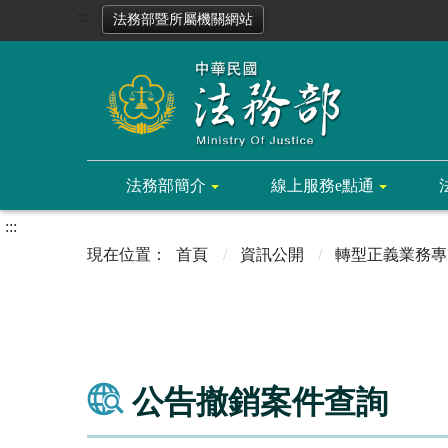
:::
法務部暨所屬機關網站
法務部簡介
線上服務e點通
:::
首頁
資訊公開
轉型正義業務專
公告撤銷案件查詢