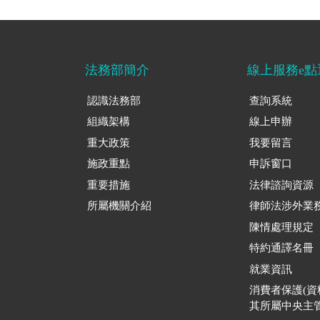
法務部簡介
線上服務e點
認識法務部
查詢系統
組織架構
線上申辦
重大政策
我要留言
施政重點
申訴窗口
重要措施
法律諮詢資源
所屬機關介紹
律師法涉外業
陳情處理規定
特約通譯名冊
就業資訊
消費者保護(
其所屬中央主管