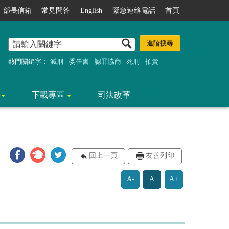
部長信箱
常見問答
English
緊急連絡電話
首頁
熱門關鍵字：
減刑
委任書
認罪協商
死刑
拍賣
下載專區
司法改革
回上一頁
友善列印
A-
A
A+