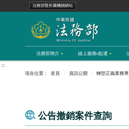
:::
法務部暨所屬機關網站
法務部簡介
線上服務e點通
:::
首頁
資訊公開
轉型正義業務專
公告撤銷案件查詢