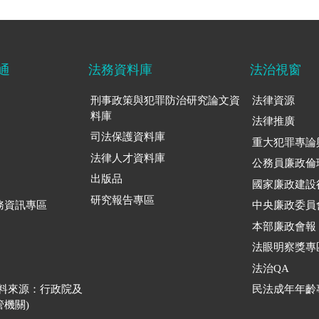
通
法務資料庫
法治視窗
刑事政策與犯罪防治研究論文資
法律資源
料庫
法律推廣
司法保護資料庫
重大犯罪專論
法律人才資料庫
公務員廉政倫
出版品
國家廉政建設
研究報告專區
務資訊專區
中央廉政委員
本部廉政會報
法眼明察獎專
法治QA
資料來源：行政院及
民法成年年齡
機關)