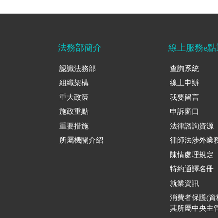
法務部簡介
線上服務e點
認識法務部
查詢系統
組織架構
線上申辦
重大政策
我要留言
施政重點
申訴窗口
重要措施
法律諮詢資源
所屬機關介紹
律師法涉外業
陳情處理規定
特約通譯名冊
就業資訊
消費者保護(
其所屬中央主管