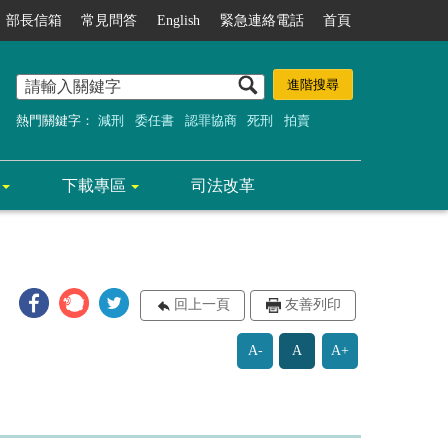
部長信箱
常見問答
English
緊急連絡電話
首頁
熱門關鍵字：
減刑
委任書
認罪協商
死刑
拍賣
下載專區
司法改革
回上一頁
友善列印
A-
A
A+