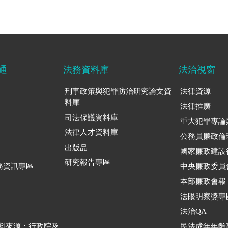
通
法務資料庫
法治視窗
刑事政策與犯罪防治研究論文資
法律資源
料庫
法律推廣
司法保護資料庫
重大犯罪專論
法律人才資料庫
公務員廉政倫
出版品
國家廉政建設
研究報告專區
務資訊專區
中央廉政委員
本部廉政會報
法眼明察獎專
法治QA
資料來源：行政院及
民法成年年齡