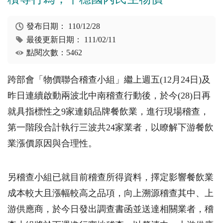
發布日期：
110/12/28
最後更新日期：
111/02/11
點閱次數：5462
跨部會「物價聯合稽查小組」繼上週五
(12
月
24
日
)
及
昨日連續啟動兩波北中南稽查行動後，於今
(28)
日再
就具指標性之
9
家連鎖品牌餐飲業，進行現場稽查，
第一階段合計執行三波共
24
家業者，以瞭解下游餐飲
業漲價原因與合理性。
另稽查小組已就目前稽查所得資料，擇定影響餐飲業
成本較大且漲幅較高之品項，向上溯源稽查其中、上
游供應商，於今日發出調查書函並送達相關業者，稽