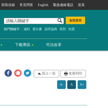
部長信箱
常見問答
English
緊急連絡電話
首頁
熱門關鍵字：
減刑
委任書
認罪協商
死刑
拍賣
下載專區
司法改革
回上一頁
友善列印
A-
A
A+