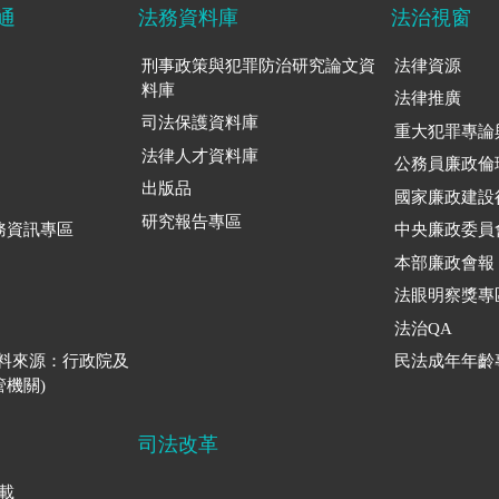
通
法務資料庫
法治視窗
刑事政策與犯罪防治研究論文資
法律資源
料庫
法律推廣
司法保護資料庫
重大犯罪專論
法律人才資料庫
公務員廉政倫
出版品
國家廉政建設
研究報告專區
務資訊專區
中央廉政委員
本部廉政會報
法眼明察獎專
法治QA
資料來源：行政院及
民法成年年齡
機關)
司法改革
下載