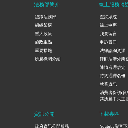
法務部簡介
線上服務e點
認識法務部
查詢系統
組織架構
線上申辦
重大政策
我要留言
施政重點
申訴窗口
重要措施
法律諮詢資源
所屬機關介紹
律師法涉外業
陳情處理規定
特約通譯名冊
就業資訊
消費者保護(
其所屬中央主管
資訊公開
下載專區
政府資訊公開服務
Youtube影音