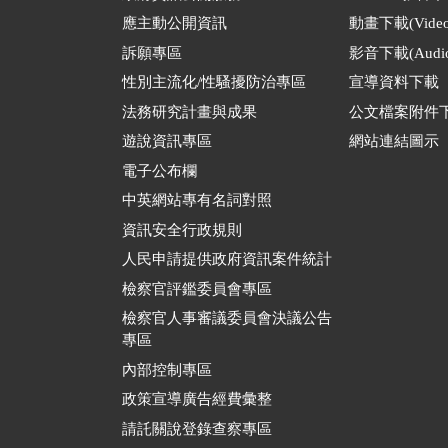
應主動公開資訊
動畫下載(Video
訴願專區
影音下載(Audio
性別主流化/性騷擾防治專區
宣導資料下載
法務研究計畫與成果
公文檔案附件
遊說資訊專區
網站連結圖示
電子公布欄
中英網站專有名詞對照
資訊安全行政規則
人民申請提供政府資訊案件統計
檢察官評鑑委員會專區
檢察官人事審議委員會決議公告
專區
內部控制專區
政策宣導廣告經費彙整
請託關說登錄查察專區