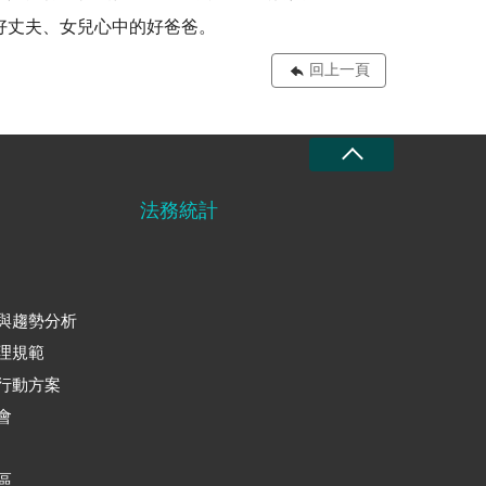
好丈夫、女兒心中的好爸爸。
回上一頁
法務統計
與趨勢分析
理規範
行動方案
會
區