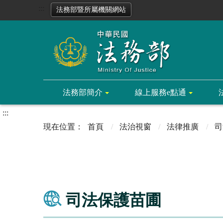
:::
法務部暨所屬機關網站
法務部簡介
線上服務e點通
:::
首頁
法治視窗
法律推廣
司
司法保護苗圃