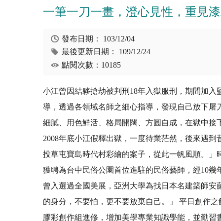
一筆一刀一畫，澄心見性，重見漆
發布日期：
103/12/04
最後更新日期：
109/12/24
點閱次數：10185
小江曾因結夥搶劫被判刑18年入獄服刑，期間加
導，透過各領域名師之細心指導，發現自己放下屠
細膩、用色鮮活、格局開闊、方圓自成，在獄中接
2008年底小江假釋出獄，一度待業茫然，後來遇
投草屯寶島時代村彩繪的案子，從此一帆風順。」
獲聘為台中民俗公園首位進駐的民俗藝師，經10
曾入選過全國美展，亞洲大學為找日本名建築師安
的身分，不要怕，更不要放棄自己。」 平日創作
膠彩創作組進修，增加美學專業知識學能，並勤習