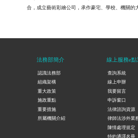
合，成立藝術彩繪公司，承作豪宅、學校、機關的
法務部簡介
線上服務e點
認識法務部
查詢系統
組織架構
線上申辦
重大政策
我要留言
施政重點
申訴窗口
重要措施
法律諮詢資源
所屬機關介紹
律師法涉外業
陳情處理規定
特約通譯名冊