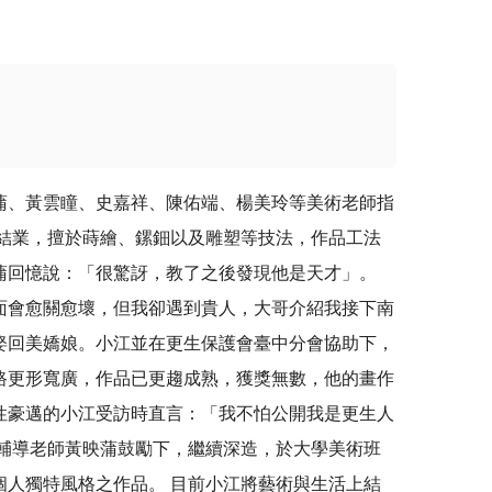
蒲、黃雲瞳、史嘉祥、陳佑端、楊美玲等美術老師指
結業，擅於蒔繪、鏍鈿以及雕塑等技法，作品工法
蒲回憶說：「很驚訝，教了之後發現他是天才」。
裡面會愈關愈壞，但我卻遇到貴人，大哥介紹我接下南
娶回美嬌娘。小江並在更生保護會臺中分會協助下，
路更形寬廣，作品已更趨成熟，獲獎無數，他的畫作
性豪邁的小江受訪時直言：「我不怕公開我是更生人
輔導老師黃映蒲鼓勵下，繼續深造，於大學美術班
人獨特風格之作品。 目前小江將藝術與生活上結