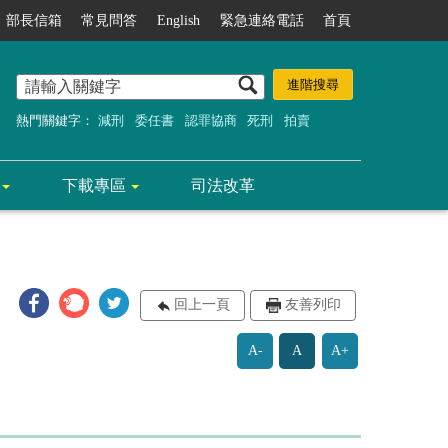
部長信箱
常見問答
English
緊急連絡電話
首頁
熱門關鍵字：
減刑
委任書
認罪協商
死刑
拍賣
下載專區
司法改革
回上一頁
友善列印
A-
A
A+