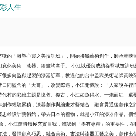
彩人生
入監獄的「雕塑心靈之美技訓班」，開始接觸藝術創作，師承黃映
刀竟然美術，漆器、繪畫均拿手。 小江以優良成績從監獄技訓班
下很多向監獄趕製的漆器訂單，教過他的台中監獄美術老師黃映
到昔日同監舍的「大哥」，改變際遇，小江開懷說：「人家說在
時代村的彩繪主題是懷舊、復古，小江如魚得水、一炮而紅，還
幾年創作經驗累積，漆器創作與繪畫才藝結合，融會貫通後創作之
藤忠雄設計藝術館，帶去日本的禮物，就是小江的漆器作品。個
之餘，小江隨時積極充實自我，體認到「學有專精」的重要性，在
書法，發揮創意巧思，融合美術、書法與漆器工藝之美，創作出個