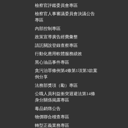
檢察官評鑑委員會專區
檢察官人事審議委員會決議公告
專區
內部控制專區
政策宣導廣告經費彙整
請託關說登錄查察專區
行動化應用軟體服務績效
黑心油品事件專區
貪污治罪條例第4條第1項第3款案
例分享
法務部獎項（勵）專區
公職人員利益衝突迴避法第14條
身分關係揭露專區
毒品銷燬公告
物價聯合稽查專區
轉型正義業務專區