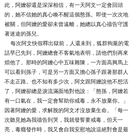
此，阿嬤卻還是深深相信，有一天阿文一定會回頭
的，她不信她的真心喚不醒這個憨孫。即使一次次地
被關，但阿嬤的愛卻未曾遠離，她總以真心禱告守護
著迷途的孫兒。
每次阿文快假釋出獄前，人還未到，狐群狗黨的電
話早已先到，阿嬤總會不客氣地表明，請他們別再來
煩他了。那時的阿嬤心中五味雜陳，一方面高興馬上
可以看到孫子，可是另一方面又擔心孫子跟著那群人
不走正路。也不知有多少次，阿文跟阿嬤說他不想活
了，阿嬤卻總是淚流滿面地對他說：「憨孫，阿嬤若
有一口氣在，我一定會幫助你戒毒，永不放棄你。」
因著阿嬤的愛，求解脫的阿文才沒放棄生命。「每一
次聽見她為我禱告到哭，我就發誓要戒毒，但天一
亮，毒癮發作時，我又會自我安慰地說這絕對會是最