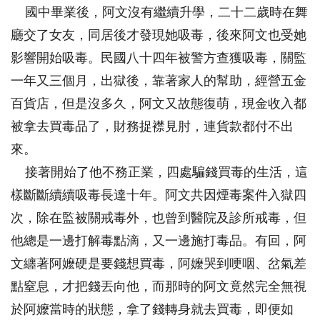
國中畢業後，阿文沒有繼續升學，二十二歲時在舞
廳交了女友，同居後才發現她吸毒，後來阿文也受她
影響開始吸毒。民國八十四年被警方查獲吸毒，關監
一年又三個月，出獄後，靠著家人的幫助，經營五金
百貨店，但是沒多久，阿文又故態復萌，現金收入都
被拿去買毒品了，財務捉襟見肘，連貨款都付不出
來。
接著開始了他不務正業，四處騙錢買毒的生活，這
樣斷斷續續吸毒長達十年。阿文共因煙毒案件入獄四
次，除在監被關戒毒外，也曾到醫院及診所戒毒，但
他總是一邊打解毒點滴，又一邊施打毒品。有回，阿
文纏著阿嬤硬是要錢想買毒，阿嬤哭到哽咽、岔氣差
點窒息，才把錢丟向他，而那時的阿文竟然完全無視
於阿嬤當時的狀態，拿了錢轉身就去買毒，即便如