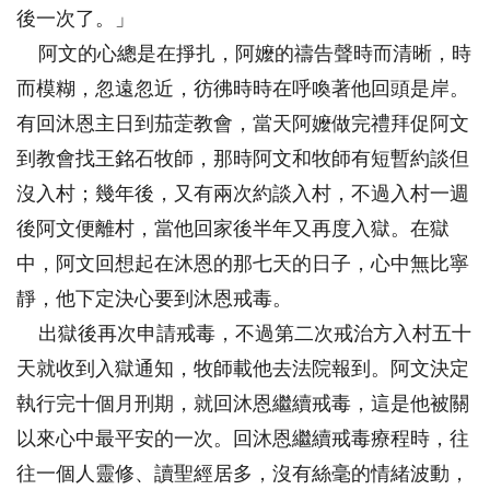
後一次了。」
阿文的心總是在掙扎，阿嬤的禱告聲時而清晰，時
而模糊，忽遠忽近，彷彿時時在呼喚著他回頭是岸。
有回沐恩主日到茄萣教會，當天阿嬤做完禮拜促阿文
到教會找王銘石牧師，那時阿文和牧師有短暫約談但
沒入村；幾年後，又有兩次約談入村，不過入村一週
後阿文便離村，當他回家後半年又再度入獄。在獄
中，阿文回想起在沐恩的那七天的日子，心中無比寧
靜，他下定決心要到沐恩戒毒。
出獄後再次申請戒毒，不過第二次戒治方入村五十
天就收到入獄通知，牧師載他去法院報到。阿文決定
執行完十個月刑期，就回沐恩繼續戒毒，這是他被關
以來心中最平安的一次。回沐恩繼續戒毒療程時，往
往一個人靈修、讀聖經居多，沒有絲毫的情緒波動，