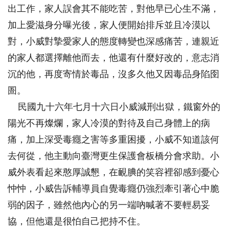
出工作，家人誤會其不能吃苦，對他早已心生不滿，
加上愛滋身分曝光後，家人便開始排斥並且冷漠以
對，小威對摯愛家人的態度轉變也深感痛苦，連親近
的家人都選擇離他而去，他還有什麼好改的，意志消
沉的他，再度寄情於毒品，沒多久他又因毒品身陷囹
圄。
民國九十六年七月十六日小威減刑出獄，鐵窗外的
陽光不再燦爛，家人冷漠的對待及自己身體上的病
痛，加上深受毒癮之害等多重困擾，小威不知道該何
去何從，他主動向臺灣更生保護會板橋分會求助。小
威外表看起來憨厚誠懇，在靦腆的笑容裡卻感到憂心
忡忡，小威告訴輔導員自覺毒癮仍強烈牽引著心中脆
弱的因子，雖然他內心的另一端吶喊著不要輕易妥
協，但他還是很怕自己把持不住。