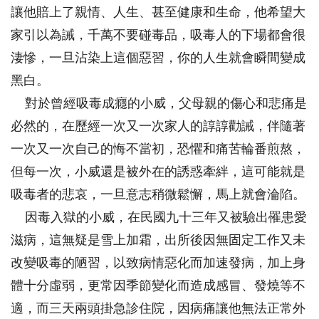
讓他賠上了親情、人生、甚至健康和生命，他希望大
家引以為誡，千萬不要碰毒品，吸毒人的下場都會很
淒慘，一旦沾染上這個惡習，你的人生就會瞬間變成
黑白。
對於曾經吸毒成癮的小威，父母親的傷心和悲痛是
必然的，在歷經一次又一次家人的諄諄勸誡，伴隨著
一次又一次自己的悔不當初，恐懼和痛苦輪番煎熬，
但每一次，小威還是被外在的誘惑牽絆，這可能就是
吸毒者的悲哀，一旦意志稍微鬆懈，馬上就會淪陷。
因毒入獄的小威，在民國九十三年又被驗出罹患愛
滋病，這無疑是雪上加霜，出所後因無固定工作又未
改變吸毒的陋習，以致病情惡化而加速發病，加上身
體十分虛弱，更常因季節變化而造成感冒、發燒等不
適，而三天兩頭掛急診住院，因病痛讓他無法正常外