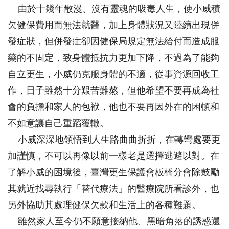
由於十幾年散漫、沒有靈魂的吸毒人生，使小威積
欠健保費用而無法就醫，加上身體狀況又陸續出現併
發症狀，但併發症卻因健保局規定無法給付而造成服
藥的不固定，致身體抵抗力更加下降，不過為了能夠
自立更生，小威仍克服身體的不適，從事資源回收工
作，日子雖然十分艱苦難熬，但他希望不要再成為社
會的負擔和家人的包袱，他也不要再因外在的困頓和
不如意讓自己重蹈覆轍。
小威深深地領悟到人生路曲曲折折，在轉彎處要更
加謹慎，不可以再像以前一樣老是選擇逃避以對。在
了解小威的困境後，臺灣更生保護會板橋分會除鼓勵
其就近找尋執行「替代療法」的醫療院所看診外，也
另外協助其處理健保欠款和生活上的各種難題。
雖然家人至今仍不願意接納他、黑暗角落的誘惑還