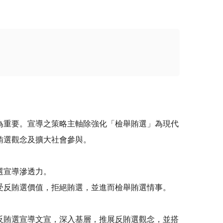
為重要。宣導之策略主軸除強化「檢舉賄選」為現代
賄選觀念及擴大社會參與。
選宣導滲透力。
受反賄選價值，拒絕賄選，並進而檢舉賄選情事。
反賄選宣導文宣，深入基層，推展反賄選觀念，並搭