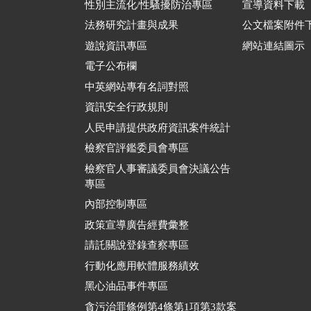
性別主流化/性騷擾防治專區
宣導資料下載
法務研究計畫與成果
公文檔案附件
遊說資訊專區
網站連結圖示
電子公布欄
中英網站專有名詞對照
資訊安全行政規則
人民申請提供政府資訊案件統計
檢察官評鑑委員會專區
檢察官人事審議委員會決議公告
專區
內部控制專區
政策宣導廣告經費彙整
請託關說登錄查察專區
行動化應用軟體服務績效
黑心油品事件專區
貪污治罪條例第4條第1項第3款案