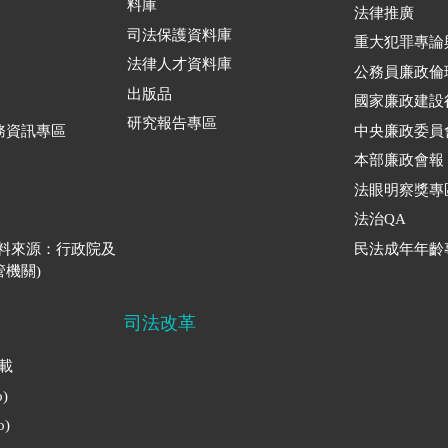
料庫
法律推廣
司法保護資料庫
重大犯罪專論
法律人才資料庫
公務員廉政倫
出版品
國家廉政建設
研究報告專區
務資訊專區
中央廉政委員
本部廉政會報
法眼明察獎專
法治QA
資料來源：行政院及
民法成年年齡
機關)
司法改革
下載
)
)