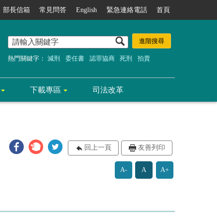
部長信箱
常見問答
English
緊急連絡電話
首頁
熱門關鍵字：
減刑
委任書
認罪協商
死刑
拍賣
下載專區
司法改革
回上一頁
友善列印
A-
A
A+