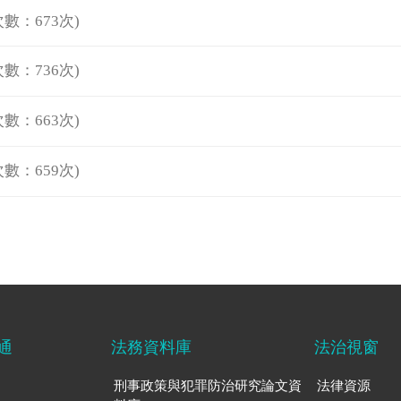
數：673次)
數：736次)
數：663次)
數：659次)
通
法務資料庫
法治視窗
刑事政策與犯罪防治研究論文資
法律資源