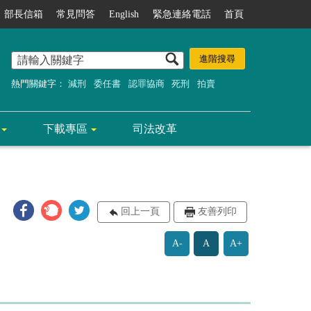
部長信箱
常見問答
English
緊急連絡電話
首頁
熱門關鍵字：
減刑
委任書
認罪協商
死刑
拍賣
下載專區
司法改革
回上一頁
友善列印
A-
A
A+