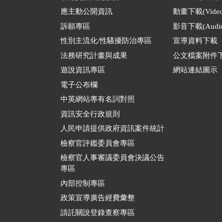
應主動公開資訊
動畫下載(Video
訴願專區
影音下載(Audio
性別主流化/性騷擾防治專區
宣導資料下載
法務研究計畫與成果
公文檔案附件
遊說資訊專區
網站連結圖示
電子公布欄
中英網站專有名詞對照
資訊安全行政規則
人民申請提供政府資訊案件統計
檢察官評鑑委員會專區
檢察官人事審議委員會決議公告
專區
內部控制專區
政策宣導廣告經費彙整
請託關說登錄查察專區