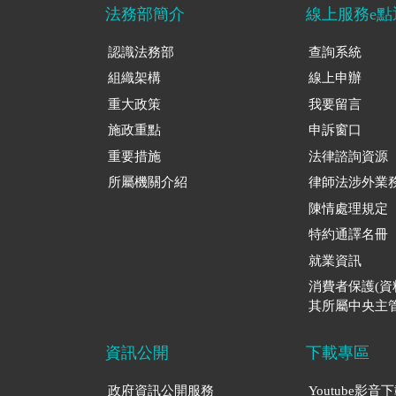
法務部簡介
線上服務e點
認識法務部
查詢系統
組織架構
線上申辦
重大政策
我要留言
施政重點
申訴窗口
重要措施
法律諮詢資源
所屬機關介紹
律師法涉外業
陳情處理規定
特約通譯名冊
就業資訊
消費者保護(
其所屬中央主管
資訊公開
下載專區
政府資訊公開服務
Youtube影音