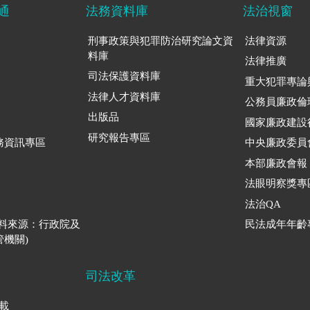
通
法務資料庫
法治視窗
刑事政策與犯罪防治研究論文資
法律資源
料庫
法律推廣
司法保護資料庫
重大犯罪專論
法律人才資料庫
公務員廉政倫
出版品
國家廉政建設
研究報告專區
務資訊專區
中央廉政委員
本部廉政會報
法眼明察獎專
法治QA
資料來源：行政院及
民法成年年齡
機關)
司法改革
下載