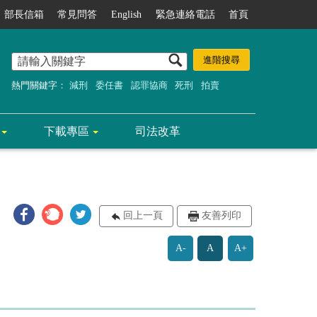
部長信箱
常見問答
English
緊急連絡電話
首頁
熱門關鍵字：
減刑
委任書
認罪協商
死刑
拍賣
下載專區
司法改革
回上一頁
友善列印
A-
A
A+