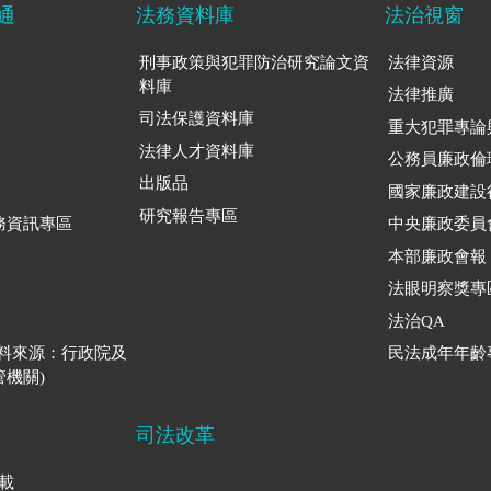
通
法務資料庫
法治視窗
刑事政策與犯罪防治研究論文資
法律資源
料庫
法律推廣
司法保護資料庫
重大犯罪專論
法律人才資料庫
公務員廉政倫
出版品
國家廉政建設
研究報告專區
務資訊專區
中央廉政委員
本部廉政會報
法眼明察獎專
法治QA
資料來源：行政院及
民法成年年齡
機關)
司法改革
下載