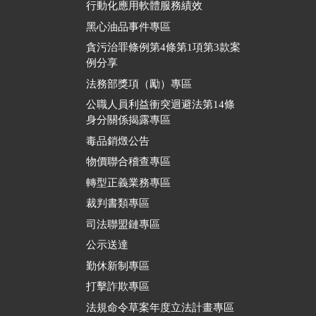
行動化應用軟體服務績效
黑心油品事件專區
貪污治罪條例第4條第1項第3款案
例分享
法務部獎項（勵）專區
公職人員利益衝突迴避法第14條
身分關係揭露專區
毒品銷燬公告
物價聯合稽查專區
轉型正義業務專區
裁判書類專區
司法聯盟鏈專區
公示送達
勤休新制專區
打擊詐欺專區
法規命令草案年度立法計畫專區