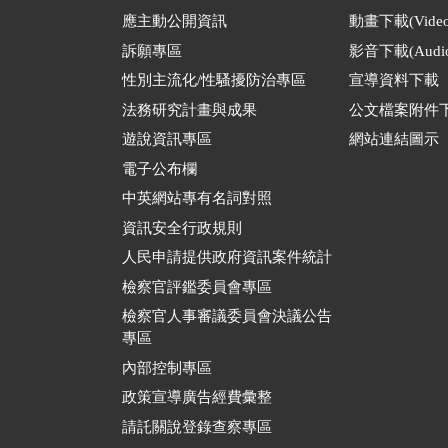
應主動公開資訊
動畫下載(Video
訴願專區
影音下載(Audio
性別主流化/性騷擾防治專區
宣導資料下載
法務研究計畫與成果
公文檔案附件
遊說資訊專區
網站連結圖示
電子公布欄
中英網站專有名詞對照
資訊安全行政規則
人民申請提供政府資訊案件統計
檢察官評鑑委員會專區
檢察官人事審議委員會決議公告
專區
內部控制專區
政策宣導廣告經費彙整
請託關說登錄查察專區