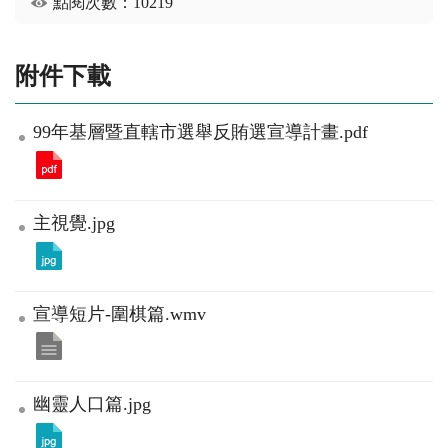
點閱次數：10219
附件下載
99年基層暨直轄市選舉反賄選宣導計畫.pdf
主視覺.jpg
宣導短片-圍棋篇.wmv
幽靈人口篇.jpg