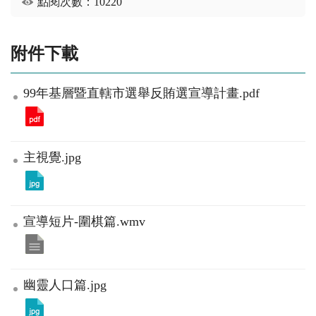
點閱次數：10220
附件下載
99年基層暨直轄市選舉反賄選宣導計畫.pdf
主視覺.jpg
宣導短片-圍棋篇.wmv
幽靈人口篇.jpg