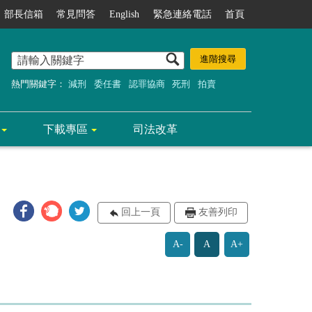
部長信箱
常見問答
English
緊急連絡電話
首頁
熱門關鍵字：
減刑
委任書
認罪協商
死刑
拍賣
下載專區
司法改革
回上一頁
友善列印
A-
A
A+