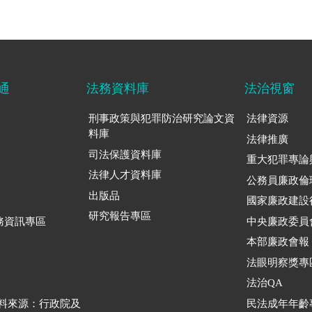
通
法務資料庫
法治視窗
刑事政策與犯罪防治研究論文資
法律資源
料庫
法律推廣
司法保護資料庫
重大犯罪專論
法律人才資料庫
公務員廉政倫
出版品
國家廉政建設
研究報告專區
務資訊專區
中央廉政委員
本部廉政會報
法眼明察獎專
法治QA
資料來源：行政院及
民法成年年齡