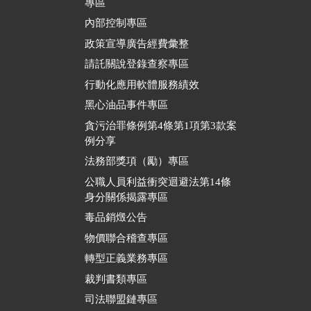
專區
內部控制專區
政策宣導廣告經費彙整
請託關說登錄查察專區
行動化應用軟體服務績效
黑心油品事件專區
貪污治罪條例第4條第1項第3款案
例分享
法務部獎項（勵）專區
公職人員利益衝突迴避法第14條
身分關係揭露專區
毒品銷燬公告
物價聯合稽查專區
轉型正義業務專區
裁判書類專區
司法聯盟鏈專區