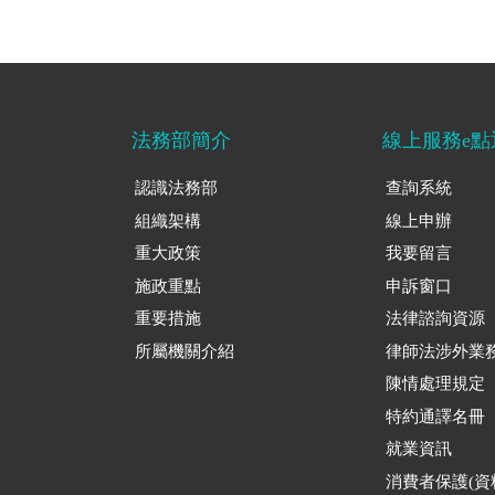
法務部簡介
線上服務e點
認識法務部
查詢系統
組織架構
線上申辦
重大政策
我要留言
施政重點
申訴窗口
重要措施
法律諮詢資源
所屬機關介紹
律師法涉外業
陳情處理規定
特約通譯名冊
就業資訊
消費者保護(