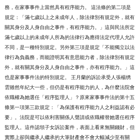
務，在家事事件上當然具有程序能力。 這法條的第二項是
規定：「滿七歲以上之未成年人，除法律別有規定外，就有
關其身分及人身自由之事件，有程序能力。」這與民法所定
滿七歲以上的未成年人所為的法律行為應得法定代理人允許
不同，是一種特別規定。另外第三項是規定「不能獨立以法
律行為負義務，而能證明其有意思能力者，除法律別有規定
外，就有關其身分及人身自由之事件，亦有程序能力。」這
也是家事事件法的特別規定。 王月蘭的訴訟承受人張楊绣
雲雖然年紀大一些，但仍是有程序能力的人，為什麼法院會
依職權為她選任「程序監理人」？原來家事事件法的第十五
條第一項第三款規定：「為保護有程序能力人之利益認有必
要」。法院是可以依利害關係人聲請或依職權替她選任程序
監理人。這件認領子女訴訟案件，表面上看來無關錢財，但
實際上卻與繼承人繼承的大筆財產會不會大幅減少至有關