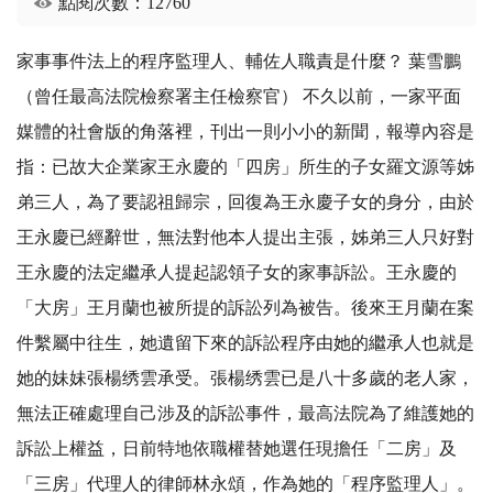
點閱次數：12760
家事事件法上的程序監理人、輔佐人職責是什麼？ 葉雪鵬
（曾任最高法院檢察署主任檢察官） 不久以前，一家平面
媒體的社會版的角落裡，刊出一則小小的新聞，報導內容是
指：已故大企業家王永慶的「四房」所生的子女羅文源等姊
弟三人，為了要認祖歸宗，回復為王永慶子女的身分，由於
王永慶已經辭世，無法對他本人提出主張，姊弟三人只好對
王永慶的法定繼承人提起認領子女的家事訴訟。王永慶的
「大房」王月蘭也被所提的訴訟列為被告。後來王月蘭在案
件繫屬中往生，她遺留下來的訴訟程序由她的繼承人也就是
她的妹妹張楊绣雲承受。張楊绣雲已是八十多歲的老人家，
無法正確處理自己涉及的訴訟事件，最高法院為了維護她的
訴訟上權益，日前特地依職權替她選任現擔任「二房」及
「三房」代理人的律師林永頌，作為她的「程序監理人」。