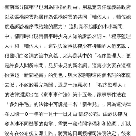
臺南高分院稍早也因為同樣的理由，用裁定選任嘉義縣政府
以及張楊绣雲鄰居作為張楊绣雲的共同「輔佐人」，輔佐她
度過訴訟程序帶給她的壓力！ 這則毫不起眼的小小新聞
中，卻同時出現兩個平時少為人知的訴訟名詞－「程序監理
人」和「輔佐人」。這對與家事法律少有接觸的人們來說，
很難明白名詞的箇中意義，尤其是其中的「程序監理人」更
是許多人聞所未聞，見所未見的新名詞。這篇小文要在這裡
扮演起「新聞祕書」的角色，與大家聊聊這兩個名詞的來龍
去脈，不致於看完新聞，還是一頭霧水！ 「程序監理人」
的法律淵源出在《家事事件法》第十五條，家事事件法在
「多如牛毛」的法律中可說是一名「新生兒」，因為這法律
在民國一Ｏ一年的一月十一日才由 總統公布。由於法律內
容牽涉不同機關的職掌，需要一段時間準備和和協調，所以
沒有在公布後立即上路，將實施日期授權司法院決定，後來