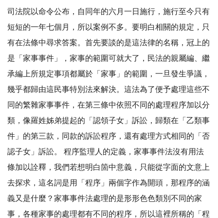
司法院以命令公布，自同年的六月一日施行，施行至今只有
短短的一年七個月，所以案例不多。要明白相關的規定，只
有在法條中尋求答案。首先要談的是這法律的名稱，冠上的
是「家事事件」，家事的範圍可就大了，民法的親屬編、繼
承編上所規定事項都屬於「家事」的範圍，一旦發生爭議，
幾乎都歸由這民事特別法來解決。這法為了便予處理這些不
同的繁雜家事事件，在第三條中依照不同的處理程序加以分
類，像羅姓姊弟提起的「認領子女」訴訟，歸類在「乙類事
件」的第三款，同款的訴訟程序，還有處理方式相同的「否
認子女」訴訟。 程序監理人的定義，家事事件法沒有用法
條加以詮釋，我們若想明白箇中意義，只能從字面的文意上
去探求，這名詞是用「程序」兩個字作為開頭，那程序的涵
義又是什麼？家事事件法處理的是形形色色類別不同的家
事，各種家事的處理都有不同的程序，所以這裡所稱的「程