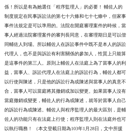
係！所以是有為她選任「程序監理人」的必要！ 輔佐人的
制度規定在民事訴訟法的第七十六條和七十七條中，但家事
事件法規定是可以準用的。法院在開庭審理案件的時候，當
事人經過法院審理案件的審判長同意，在審理期日是可以偕
同輔佐人到場。所以輔佐人在訴訟事件中既不是本人的訴訟
代理人，也不是與訴訟有利害關係的參加人，性質上只能算
是這事件的第三人。原則上輔佐人在法庭上為了當事人的利
益，當事人、訴訟代理人在法庭上的訴訟行為，輔佐人都可
以行使與陳述，只是他的訴訟行為或陳述與當事人的真意不
合，當事人可以當庭將其撤銷或加以變更。如果當事人沒有
當庭撤銷或變更，輔佐人的行為或陳述，就等於當事人自己
的訴訟行為或陳述。輔佐人與程序監理人的最大區別，是輔
佐人的功能只有在法庭上行使；程序監理人則在法庭外也可
以執行職務！ （本文登載日期為103年1月28日，文中所援