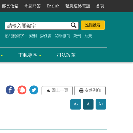
部長信箱
常見問答
English
緊急連絡電話
首頁
熱門關鍵字：
減刑
委任書
認罪協商
死刑
拍賣
下載專區
司法改革
回上一頁
友善列印
A-
A
A+