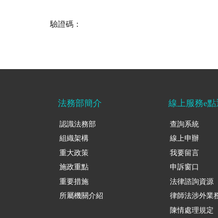
驗證碼：
法務部簡介
線上服務e點
認識法務部
查詢系統
組織架構
線上申辦
重大政策
我要留言
施政重點
申訴窗口
重要措施
法律諮詢資源
所屬機關介紹
律師法涉外業
陳情處理規定