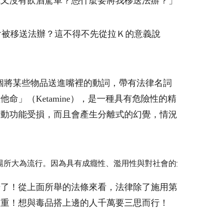
我又沒有飲酒駕車？憑什麼要將我移送法辦？」
被移送法辦？這不得不先從拉Ｋ的意義說
個將某些物品送進嘴裡的動詞，帶有法律名詞
」（Ketamine），是一種具有危險性的精
行動功能受損，而且會產生分離式的幻覺，情況
場所大為流行。因為具有成癮性、濫用性與對社會的危害性，主
錯了！從上面所舉的法條來看，法律除了施用第
愈重！想與毒品搭上邊的人千萬要三思而行！