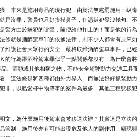
獲，本來是施用毒品的現行犯，由於法無處罰施用三級
就是沒罪，警員也只好摸摸鼻子，任憑嫌犯發洩幾句。
是警方由於嫌犯的嗆聲，隨便給他扣上的！而是他的行
法條就是酒醉駕車罪的依據法律，則不少人都會有原來
了維護社會大眾行的安全，嚴格取締酒醉駕車事件，已
Ｋ的行為跟酒醉駕車罪似乎一點關係都沒有，為什麼會
藥品、酒類或其他相類之物，不能安全駕駛動力交通工具
看，這法條是將四種都由外力界入，而無法好好抓緊動
犯罪，以酷愛杯中物肇事的案件為最多，其他三種態樣
明文，為什麼施用後駕車會被移送法辦？其實這是立法
品管制，施用後亦有可能出現危及他人的副作用，顯現