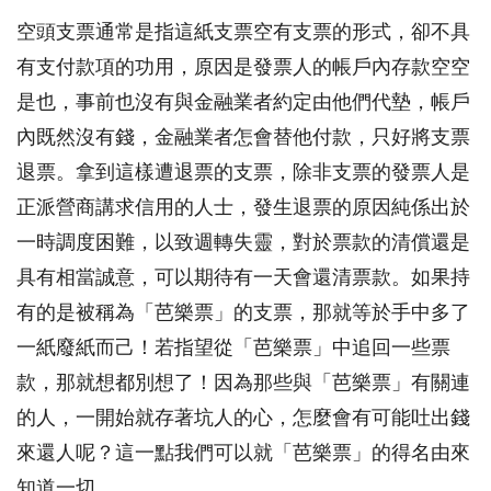
空頭支票通常是指這紙支票空有支票的形式，卻不具
有支付款項的功用，原因是發票人的帳戶內存款空空
是也，事前也沒有與金融業者約定由他們代墊，帳戶
內既然沒有錢，金融業者怎會替他付款，只好將支票
退票。拿到這樣遭退票的支票，除非支票的發票人是
正派營商講求信用的人士，發生退票的原因純係出於
一時調度困難，以致週轉失靈，對於票款的清償還是
具有相當誠意，可以期待有一天會還清票款。如果持
有的是被稱為「芭樂票」的支票，那就等於手中多了
一紙廢紙而己！若指望從「芭樂票」中追回一些票
款，那就想都別想了！因為那些與「芭樂票」有關連
的人，一開始就存著坑人的心，怎麼會有可能吐出錢
來還人呢？這一點我們可以就「芭樂票」的得名由來
知道一切。