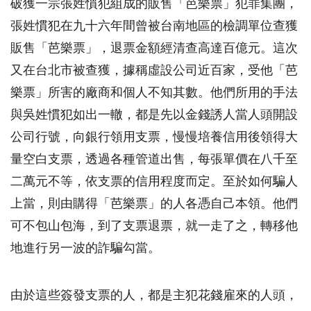
破獲一宗張姓慣犯組成的販售「芭樂票」犯罪集團，
張姓慣犯在九十六年間曾被台南地區的檢調單位查獲
販售「芭樂票」，退票金額經清查高達百億元。這次
又在台北市被查獲，據稱虛設公司近百家，受他「芭
樂票」所害的廠商和個人不知其數。他們所用的手法
與吳姓慣犯如出一轍，都是先以金錢誘人當人頭開設
公司行號，向銀行領用支票，慢慢培養信用後領得大
量空白支票，透過各種管道出售，每張單價在八千至
二萬元不等，依支票的信用程度而定。至於如何騙人
上當，則由購得「芭樂票」的人各憑自己本領。他們
可不包山包海，到了支票退票，就一走了之，轉移他
地進行另一波的詐騙勾當。
由於這些簽發支票的人，都是主犯花錢雇來的人頭，