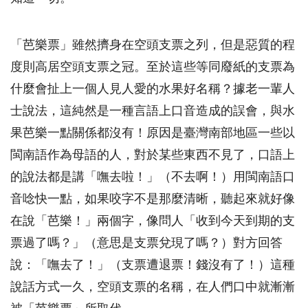
「芭樂票」雖然擠身在空頭支票之列，但是惡質的程
度則高居空頭支票之冠。至於這些等同廢紙的支票為
什麼會扯上一個人見人愛的水果好名稱？據老一輩人
士說法，這純然是一種言語上口音造成的誤會，與水
果芭樂一點關係都沒有！原因是臺灣南部地區一些以
閩南語作為母語的人，對於某些東西不見了，口語上
的說法都是講「嘸去啦！」（不去啊！）用閩南語口
音唸快一點，如果咬字不是那麼清晰，聽起來就好像
在說「芭樂！」兩個字，像問人「收到今天到期的支
票過了嗎？」（意思是支票兌現了嗎？）對方回答
說：「嘸去了！」（支票遭退票！錢沒有了！）這種
說話方式一久，空頭支票的名稱，在人們口中就漸漸