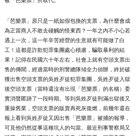
被「芭樂票」所取代。
「芭樂票」原只是一紙如假包換的支票，為什麼會成
為正當商人不敢去碰觸的怪東西？一年之內不小心若
遇上一次，這一年辛苦經營的生意就有可能做了白
工！這都是詐欺犯罪集團處心積慮，騙取暴利的結
果！記得在民國六十年左右，社會上就有空頭支票出
售的傳聞，經過當時的刑警總隊傾全力偵辦，終於破
獲出售空頭支票的吳姓歹徒犯罪集團，吳姓歹徒入獄
後空頭支票（當時還沒有出現「芭樂票」的名稱）委
實消聲匿跡了一段時期。等到吳姓歹徒刑滿出獄後又
重操舊業，空頭支票的販賣再死灰復燃，前幾年還在
報上看到吳姓歹徒又因出售「芭樂票」被捕的報導，
可見他仍然從事這種坑人的勾當。最近刑事警察局又