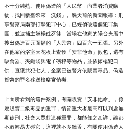
不十分純熟。使用偽造的「人民幣」向業者消費購
物，找回新臺幣來「洗錢」。幾天前的新聞報導：刑
事警察局南部打擊犯罪中心，已經偵破這個犯罪集
團，並逮捕主嫌楊姓歹徒，當場在他家的陽台夾層中
搜出偽造百元面額的「人民幣」四百六十五張。另外
在他家的浴室天花板上查獲「安非他命」數包，還有
吸食器、夾鏈袋與電子磅秤等物品，並依據楊犯口
供，查獲共犯七人，全案已被警方依販賣毒品、偽造
貨幣的罪名移送檢察官偵辦。
上面所看到的這件案例，有關販賣「安非他命」，係
屬販賣二級毒品的重罪，情節重大者最高可以判處無
期徒刑，社會大眾對這種重罪，都能知之甚詳，誰都
不敢輕易去碰它，這裡就不多饒舌，有關使用偽造人