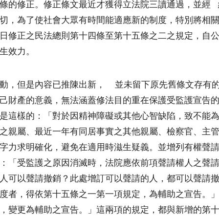
條的修正。修正條文最近才獲得立法院三讀通過，並經 
切，為了使社會大眾有時間能適應新的制度，特別將相
日
修正之民法總則第十四條至第十五條之二之規定，自
生效力。
動，但是內容已推陳出新， 並未留下原先舊條文存有
己財產的意義，無法涵蓋修法目的重在保護受監護宣告
是這樣的：「對於因精神障礙或其他心智缺陷，致不能
之親屬、最近一年有同居事實之其他親屬、檢察官、主
字力求明確化，避免在適用時滋生疑義。並增列有權聲
：「受監護之原因消滅時，法院應依前項聲請權人之聲
人可以聲請撤銷？此處增訂可以聲請的人，都可以聲請
度者，得依第十五條之一第一項規定，為輔助之宣告。
，變更為輔助之宣告。」這兩項的規定，都與新增的第