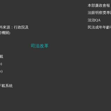
本部廉政會報
法眼明察獎專
法治QA
資料來源：行政院及
民法成年年齡
機關)
司法改革
下載
)
)
下載系統