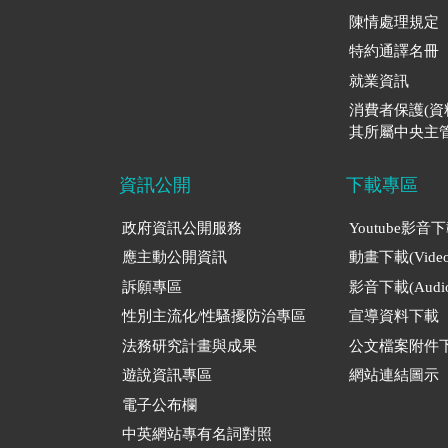
陳情處理規定
特約通譯名冊
就業資訊
消費者保護(
其所屬中央主管
資訊公開
下載專區
政府資訊公開服務
Youtube影音
應主動公開資訊
動畫下載(Video
訴願專區
影音下載(Audio
性別主流化/性騷擾防治專區
宣導資料下載
法務研究計畫與成果
公文檔案附件
遊說資訊專區
網站連結圖示
電子公布欄
中英網站專有名詞對照