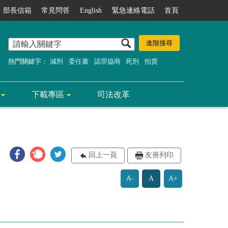
部長信箱
常見問答
English
緊急連絡電話
首頁
熱門關鍵字：
減刑
委任書
認罪協商
死刑
拍賣
下載專區
司法改革
回上一頁
友善列印
A-
A
A+