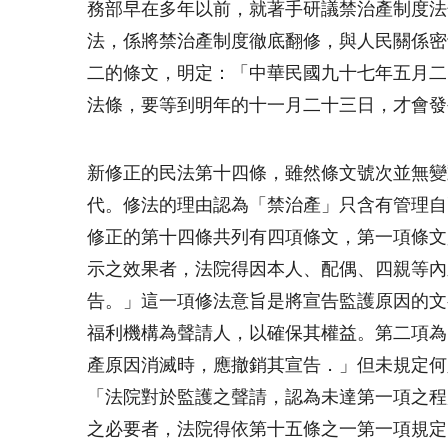
務部早在多年以前，就著手研議禁治產制度法
法，係將禁治產制度徹底翻修，與人民關係密
二的條文，明定：「
中華民國九十七年五月二
法條，要等到明年的
十一月二十三日
，才會發
新修正的民法第十四條，雖然條文號次並無變
代。修法的理由認為「禁治產」只含有管理自
修正的第十四條共列有四項條文，第一項條文
示之效果者，法院得因本人、配偶、四親等內
告。」這一項修法意旨是將宣告監護原因的文
福利機構為聲請人，以確保其權益。第二項為
產原因消滅時，應撤銷其宣告．」但未規定何
「法院對於監護之聲請，認為未達第一項之程
之必要者，法院得依第十五條之一第一項規定