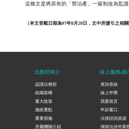
這條文是將原有的「禁治產」一級制改為監
（本文登載日期為
97年8月28日
，文中所援引之相關
法務部簡介
線上服務e點
認識法務部
查詢系統
組織架構
線上申辦
重大政策
我要留言
施政重點
申訴窗口
重要措施
法律諮詢資源
所屬機關介紹
律師法涉外業