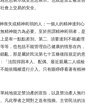
能為意思表示或受意思表示。也就是禁止被宣告
護社會上交易的安全。
心神喪失或精神耗弱的人；一個人的精神達到心
毫無精神能力為必要。至於所謂精神耗弱者，是
上是有一點點差別。第二. 須要達到不能處理
權等等，也包括不能管理自己健康的情形在內，
神錯亂，那是屬於民法第七十五條後段規定的意
定：「法院得因本人、配偶、最近親屬二人或檢
自不能依職權逕行介入。只有眼睜睜看著有精神
只單純地規定禁治產的宣告，以及禁治產人無行
定。凡此學者之間對之迭有指摘。主管民法的法