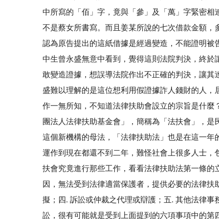
中所寫的「佰」字，竟與「參」及「萬」字緊密相
不是蔡女所書寫。而且姜某所說的七次借款金額，
認為原告提出的這紙借據是經過變造，不能證明被
中生曾永盛無意中看到，覺得這則法院判決，終於
敢變造證據，想誤導法院作出不正確的判決，讓其
盛難以理解的是這位想利用假證據詐人錢財的人，
作一無所知，不知道法律扶助會設立的宗
團法人法律扶助基金會」，簡稱為「法扶會」，是
這個新機構的母法，「法律扶助法」也是在這一年
運作到現在都還不到二年，難怪社會上很多人士，
扶會究竟進行那些工作，看看法律扶助法第一條的
因，無法受到法律適當保護者，提供必要的法律扶助
擬；四. 訴訟或仲裁之代理或辯護；五. 其他法
訟，很有可能就是受到上面提到的六項事項中的第