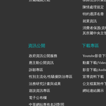
所屬機關介紹
律師法涉外業
陳情處理規定
特約通譯名冊
就業資訊
消費者保護(
其所屬中央主管
資訊公開
下載專區
政府資訊公開服務
Youtube影音
應主動公開資訊
動畫下載(Video
訴願專區
影音下載(Audio
性別主流化/性騷擾防治專區
宣導資料下載
法務研究計畫與成果
公文檔案附件
遊說資訊專區
網站連結圖示
電子公布欄
中英網站專有名詞對照