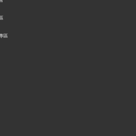
會
區
專區