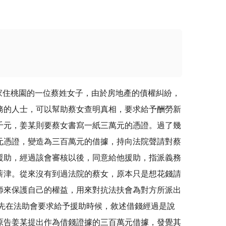
住桃園的一位蔡姓女子，由於房地產的債權糾紛，
務的人士，可以幫助蔡女查明真相，要求給予酬勞新
千元，姜某則要蔡女書寫一紙三萬元的憑證。過了幾
元憑證，變造為三百萬元的借據，持向法院聲請對蔡
援助，經過該會審核以後，同意給他援助，指派義務
薪津。從來沒有到過法院的蔡女，原本只是想花錢請
師來保護自己的權益，用來對抗法扶會為對方所派出
先在法助會要求給予援助時候，敘述借錢經過是說
原告姜某提出作為借錢證據的三百萬元借據，發覺其