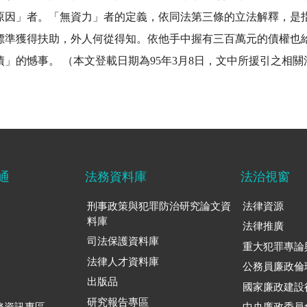
原因」者。「無資力」者的定義，依同法第三條的立法解釋，是
標準獲得扶助，外人何從得知。依他手中握有三百萬元的債權也
」的憾事。 （本文登載日期為95年3月8日，文中所援引之相
通
法務資料庫
法治視窗
刑事政策與犯罪防治研究論文資
法律資源
料庫
法律推廣
司法保護資料庫
重大犯罪專論
法律人才資料庫
公務員廉政倫
出版品
國家廉政建設
研究報告專區