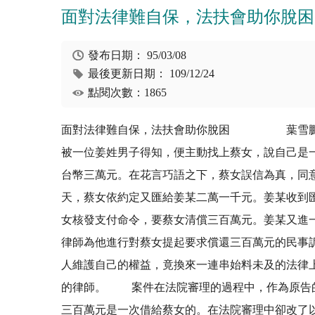
面對法律難自保，法扶會助你脫困
發布日期：
95/03/08
最後更新日期：
109/12/24
點閱次數：1865
面對法律難自保，法扶會助你脫困 葉雪鵬(前
被一位姜姓男子得知，便主動找上蔡女，說自己是
台幣三萬元。在花言巧語之下，蔡女誤信為真，同
天，蔡女依約定又匯給姜某二萬一千元。姜某收到
女核發支付命令，要蔡女清償三百萬元。姜某又進
律師為他進行對蔡女提起要求償還三百萬元的民事
人維護自己的權益，竟換來一連串始料未及的法律
的律師。 案件在法院審理的過程中，作為原告的
三百萬元是一次借給蔡女的。在法院審理中卻改了