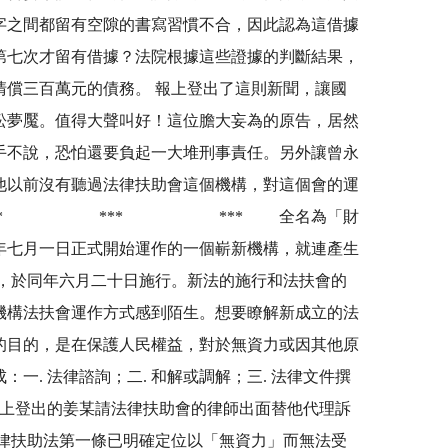
字之間都留有空隙的書寫習慣不合，因此認為這借據
第七次才留有借據？法院根據這些證據的判斷結果，
償三百萬元的債務。 報上登出了這則新聞，讓國
訟夢魘。值得大聲叫好！這位膽大妄為的原告，居然
手不說，恐怕還要負起一大堆刑事責任。另外讓曾永
他以前沒有聽過法律扶助會這個機構，對這個會的運
？ *** *** *** 全名為「財
年七月一日正式開始運作的一個嶄新機構，就連產生
，於同年六月二十日施行。新法的施行和法扶會的
機構法扶會運作方式感到陌生。想要瞭解新成立的法
的目的，是在保護人民權益，對於無資力或因其他原
. 法律諮詢；二. 和解或調解；三. 法律文件撰
。報上登出的姜某請法律扶助會的律師出面替他代理訴
律扶助法第一條已明確定位以「無資力」而無法受