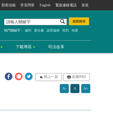
部長信箱
常見問答
English
緊急連絡電話
首頁
熱門關鍵字：
減刑
委任書
認罪協商
死刑
拍賣
下載專區
司法改革
回上一頁
友善列印
A-
A
A+