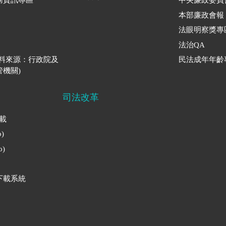
務資訊專區
中央廉政委員
本部廉政會報
法眼明察獎專
法治QA
資料來源：行政院及
民法成年年齡
機關)
司法改革
下載
)
)
下載系統