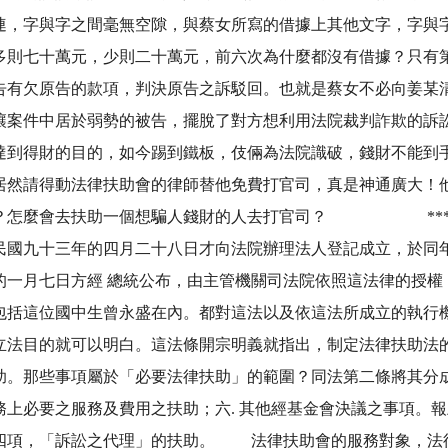
連，字與字之間毫無空隙，與蔡女所寫的借據上其他文字，字與
多則七十萬元，少則二十萬元，前六次為什麼都沒有借據？只有
告有欠原告的款項，判決原告之訴駁回。也就是蔡女不必向姜某清
讓案件中居於弱勢的被告，擺脫了對方想利用法院裁判詐欺的訴
達到得財的目的，如今踢到鐵板，伎倆為法院識破，錢財不能到
居然請得動法律扶助會的律師替他免費打官司，真是神通廣大！
旨是什麼？怎麼會去扶助一個想騙人錢財的人去打官司
民國九十三年的四月二十八日才向法院辦理法人登記成立，於同
的一月七日方經 總統公布，由主管機關司法院依照這法律的授權
包括這位國中生曾永盛在內。都對這法以及依這法所成立的執行
立法目的就可以明白。這法條開宗明義就指出，制定法律扶助法
。那些事項屬於「必要法律扶助」的範圍？同法第二條將其分成：一
律事務上必要之服務及費用之扶助；六. 其他經基金會決議之事項
四項，「訴訟之代理」的扶助。 法律扶助會的服務對象，法