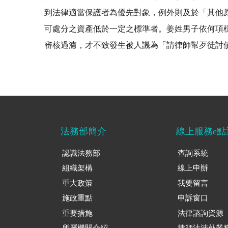
到法律適當保護者為優先對象，例外則及於「其他
可處分之資產低於一定之標準者。姜姓男子依何項
審核過濾，才不致發生被人譏為「請律師幫歹徒討債
法務部簡介
線上服務e點
認識法務部
查詢系統
組織架構
線上申辦
重大政策
我要留言
施政重點
申訴窗口
重要措施
法律諮詢資源