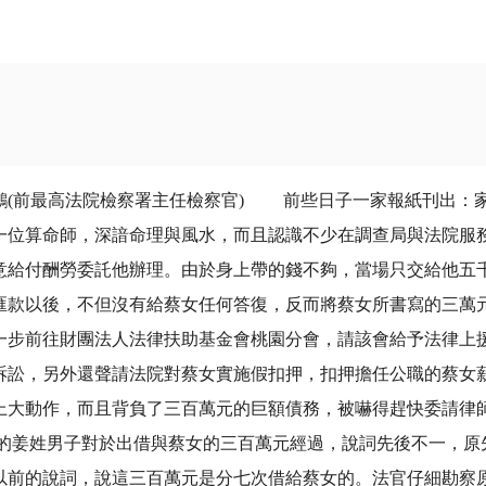
最高法院檢察署主任檢察官) 前些日子一家報紙刊出：家
一位算命師，深諳命理與風水，而且認識不少在調查局與法院服
意給付酬勞委託他辦理。由於身上帶的錢不夠，當場只交給他五
匯款以後，不但沒有給蔡女任何答復，反而將蔡女所書寫的三萬
一步前往財團法人法律扶助基金會桃園分會，請該會給予法律上
訴訟，另外還聲請法院對蔡女實施假扣押，扣押擔任公職的蔡女
上大動作，而且背負了三百萬元的巨額債務，被嚇得趕快委請律
姜姓男子對於出借與蔡女的三百萬元經過，說詞先後不一，原
以前的說詞，說這三百萬元是分七次借給蔡女的。法官仔細勘察