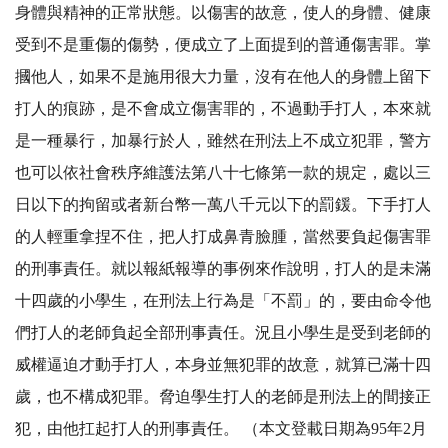
身體與精神的正常狀態。以傷害的故意，使人的身體、健康
受到不是重傷的傷勢，便成立了上面提到的普通傷害罪。掌
摑他人，如果不是施用很大力量，沒有在他人的身體上留下
打人的痕跡，是不會成立傷害罪的，不過動手打人，本來就
是一種暴行，加暴行於人，雖然在刑法上不成立犯罪，警方
也可以依社會秩序維護法第八十七條第一款的規定，處以三
日以下的拘留或者新台幣一萬八千元以下的罰鍰。下手打人
的人輕重拿捏不住，把人打成鼻青臉腫，當然要負起傷害罪
的刑事責任。就以報紙報導的事例來作說明，打人的是未滿
十四歲的小學生，在刑法上行為是「不罰」的，要由命令他
們打人的老師負起全部刑事責任。況且小學生是受到老師的
威權逼迫才動手打人，本身並無犯罪的故意，就算已滿十四
歲，也不構成犯罪。脅迫學生打人的老師是刑法上的間接正
犯，由他扛起打人的刑事責任。 （本文登載日期為95年2月