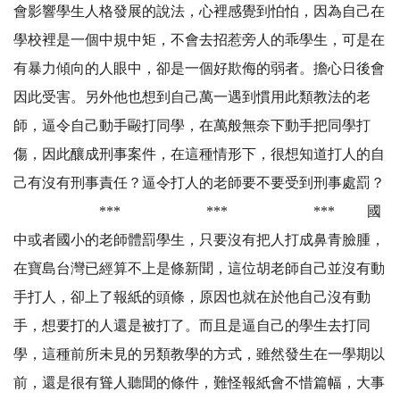
會影響學生人格發展的說法，心裡感覺到怕怕，因為自己在
學校裡是一個中規中矩，不會去招惹旁人的乖學生，可是在
有暴力傾向的人眼中，卻是一個好欺侮的弱者。擔心日後會
因此受害。另外他也想到自己萬一遇到慣用此類教法的老
師，逼令自己動手毆打同學，在萬般無奈下動手把同學打
傷，因此釀成刑事案件，在這種情形下，很想知道打人的自
己有沒有刑事責任？逼令打人的老師要不要受到刑事處罰？
*** *** *** 國
中或者國小的老師體罰學生，只要沒有把人打成鼻青臉腫，
在寶島台灣已經算不上是條新聞，這位胡老師自己並沒有動
手打人，卻上了報紙的頭條，原因也就在於他自己沒有動
手，想要打的人還是被打了。而且是逼自己的學生去打同
學，這種前所未見的另類教學的方式，雖然發生在一學期以
前，還是很有聳人聽聞的條件，難怪報紙會不惜篇幅，大事