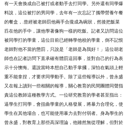
有一天會換成自己被打或者動手去打同學。另外還有同學爆
料說，這位被打的男同學，去年有一次忘記了攜帶營養午餐
的餐盒，.曾經被老師罰他兩手合攏成為碗狀，然後把飯菜
舀在他的手中，讓他學著像狗一樣的吃飯。記者又訪問這位
被同學打的學童，這位目前已經轉學他校的學童，倒不記恨
老師對他不當的懲罰，只說是「老師是為我好！」這位胡老
師也在記者訪問下直承確有體罰這回事，並對自己的行為表
示十分懊悔。還說當時本想自己動手掌摑，深怕在氣頭上輕
重不能拿捏，才要求同學動手。除了這些報導以外，曾永盛
又在報上讀到一些相關的報導，關心教育的民間團體同聲指
責這位教師這種教學方式。一位研究教育的學者甚至指出：
逼學生打同學，會扭曲學童的人格發展，將暴力合理化，使
學生在其他場合，也可能使用暴力去對付弱者。身為學生的
曾永盛，對教育上那些高深理論，他雖然無從理解，但對於