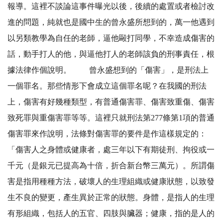
報導。這裡不談論這事件曝光以後，後續的處置或者檢討改
進的問題，純就也是國中生的曾永盛所想到的，萬一他遇到
以另類教學為自任的老師，逼他毆打同學，不幸造成傷害的
話，動手打人的他，與逼他打人的老師該負的刑事責任，根
據法律作個說明。 曾永盛想到的「傷害」，是刑法上
一個罪名。那些情形下會成立這個罪名呢？在我國的刑法
上，傷害有好幾種類型，有普通傷害罪、傷害致重傷、傷害
致死罪與重傷害罪等等。這裡只就刑法第277條第1項的普通
傷害罪來作說明，法條對傷害罪的要件是作這樣規定的：
「傷害人之身體或健康者，處三年以下有期徒刑、拘役或一
千元（是銀元已提高為十倍，折合新台幣三萬元）。所謂傷
害是指用種種方法，破壞人的生理組織或健康狀態，以致發
生不良的變更，產生異於正常的狀態。身體，是指人的生理
有形組織，包括人的五官、四肢與臟器；健康，指的是人的