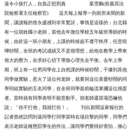
逼令小孩打人，自負正犯刑責 葉雪鵬(前最高法
院檢察署主任檢察官) 這天報上報導一則前所未聞的新
聞，讓讀報的曾永盛感到非常驚訝，事情是這樣的：台北縣
有一位胡姓國小老師，當他去年擔任學校五年級班導師的時
候，由於這一班小朋友，上課的時候超不遵守秩序，任意喧
嘩吵鬧，全班的考試成績又不是很理想，給他在教學上帶來
很大的壓力，在求好心切下導致心理失去平衡。去年上學
期，班上有一位男同學在上自然課的時候吵鬧，干擾到其他
同學做實驗，惹火了這位何老師，就要與這位喜愛吵鬧的同
學同組實驗的五名同學，在全班同學面前輪流掌摑這位搗蛋
者。當時就有同學表明不願意動手。胡老師還當場恐嚇他
說；「你不打他，我就打你！」 刊出新聞這家報社的
記者曾經訪問到逼同學打同學當時在場目擊的同學，同學們
表示老師這種懲罰學生的作法，讓同學們覺得好害怕，擔心