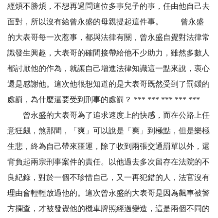
經煩不勝煩，不想再過問這位多事兒子的事，任由他自己去
面對，所以沒有給曾永盛的母親提起這件事。 曾永盛
的大表哥每一次惹事，都與法律有關，曾永盛自覺對法律常
識發生興趣，大表哥的確間接帶給他不少助力，雖然多數人
都討厭他的作為，就讓自己增進法律知識這一點來說，衷心
還是感謝他。這次他很想知道的是大表哥既然受到了罰鍰的
處罰，為什麼還要受到刑事的處罰？ *** *** *** *** ***
曾永盛的大表哥為了追求速度上的快感，而在公路上任
意狂飆，煞那間，「爽」可以說是「爽」到極點，但是樂極
生悲，終為自己帶來噩運，除了收到兩張交通罰單以外，還
背負起兩宗刑事案件的責任。以他過去多次留存在法院的不
良紀錄，對於一個不珍惜自己，又一再犯錯的人，法官沒有
理由會輕輕放過他的。這次曾永盛的大表哥是因為飆車被警
方攔查，才被發覺他的機車牌照經過變造，這是兩個不同的