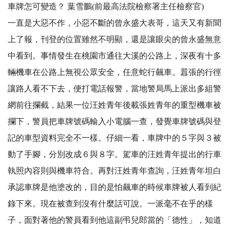
車牌怎可變造？ 葉雪鵬(前最高法院檢察署主任檢察官)
一直是大惡不作，小惡不斷的曾永盛大表哥，這天又有新聞
上了報，刊登的位置雖然不明顯，還是讓眼尖的曾永盛無意
中看到。事情發生在桃園市通往大溪的公路上，深夜有十多
輛機車在公路上無視公眾安全，任意蛇行飆車。囂張的行徑
讓路人看不下去，便打電話報警，當地警局馬上派出多組警
網前往攔截，結果一位汪姓青年後載張姓青年的重型機車被
攔下，警員把車牌號碼輸入小電腦一查，發覺車牌號碼與登
記的車型資料完全不一樣。仔細一看，車牌中的５字與３被
動了手腳，分別改成６與８字。駕車的汪姓青年提出的行車
執照內容則與機車符合。再對汪姓青年查詢，汪姓青年坦白
承認車牌是他塗改的，目的是怕飆車的時候車牌被人看到紀
錄下來。現在被查到沒有什麼話可說。一派毫不在乎的樣
子，面對著他的警員看到他這副弔兒郎當的「德性」，知道