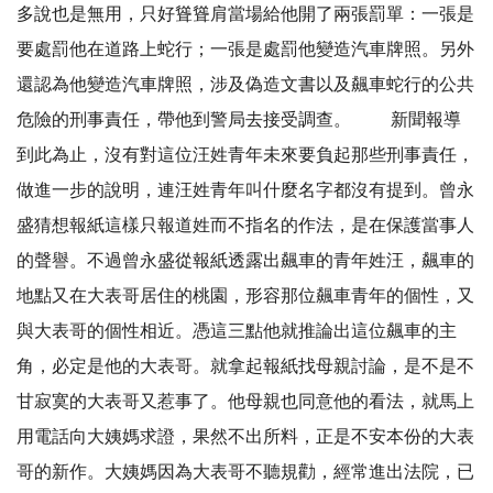
多說也是無用，只好聳聳肩當場給他開了兩張罰單：一張是
要處罰他在道路上蛇行；一張是處罰他變造汽車牌照。另外
還認為他變造汽車牌照，涉及偽造文書以及飆車蛇行的公共
危險的刑事責任，帶他到警局去接受調查。 新聞報導
到此為止，沒有對這位汪姓青年未來要負起那些刑事責任，
做進一步的說明，連汪姓青年叫什麼名字都沒有提到。曾永
盛猜想報紙這樣只報道姓而不指名的作法，是在保護當事人
的聲譽。不過曾永盛從報紙透露出飆車的青年姓汪，飆車的
地點又在大表哥居住的桃園，形容那位飆車青年的個性，又
與大表哥的個性相近。憑這三點他就推論出這位飆車的主
角，必定是他的大表哥。就拿起報紙找母親討論，是不是不
甘寂寞的大表哥又惹事了。他母親也同意他的看法，就馬上
用電話向大姨媽求證，果然不出所料，正是不安本份的大表
哥的新作。大姨媽因為大表哥不聽規勸，經常進出法院，已