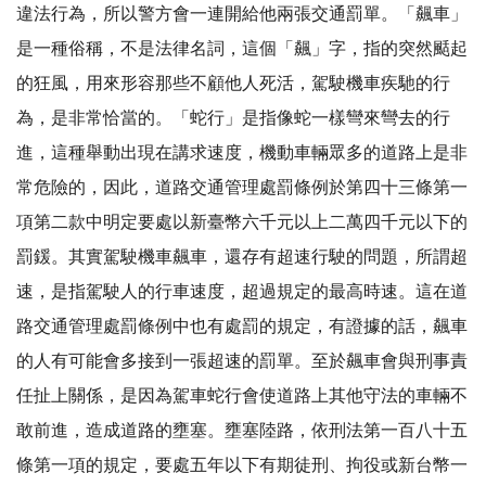
違法行為，所以警方會一連開給他兩張交通罰單。「飆車」
是一種俗稱，不是法律名詞，這個「飆」字，指的突然颳起
的狂風，用來形容那些不顧他人死活，駕駛機車疾馳的行
為，是非常恰當的。「蛇行」是指像蛇一樣彎來彎去的行
進，這種舉動出現在講求速度，機動車輛眾多的道路上是非
常危險的，因此，道路交通管理處罰條例於第四十三條第一
項第二款中明定要處以新臺幣六千元以上二萬四千元以下的
罰鍰。其實駕駛機車飆車，還存有超速行駛的問題，所謂超
速，是指駕駛人的行車速度，超過規定的最高時速。這在道
路交通管理處罰條例中也有處罰的規定，有證據的話，飆車
的人有可能會多接到一張超速的罰單。至於飆車會與刑事責
任扯上關係，是因為駕車蛇行會使道路上其他守法的車輛不
敢前進，造成道路的壅塞。壅塞陸路，依刑法第一百八十五
條第一項的規定，要處五年以下有期徒刑、拘役或新台幣一