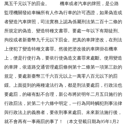
萬五千元以下的罰金。 機車或者汽車的牌照，是公路
監理機關發給車輛所有人作為行車的許可憑證，如果偽造或
者變造汽車牌照，司法實務上認為係屬刑法第二百十二條的
所規定的偽造、變造特種文書罪。要處一年以下有期徒刑、
拘役或者新臺幣九千元以下罰金。把真的車牌塗改，在刑法
上便犯了變造特種文書罪。然後把塗改後的車牌掛在機車
上，便是行使行為，要依行使偽造文書罪來處斷。使用變造
的車牌，依道路交通管理處罰條例第十二條第一項第三款的
規定，要處新臺幣三千六百元以上一萬零八百元以下的罰
鍰。上面提到的兩種違法行為，都是刑法要處罰，行政法也
要處罰，的確有點不合理，新公布將於明年二月五日施行的
行政罰法，於第二十六條中明定，一行為同時觸犯刑事法律
與行政法上的義務者，要依刑事來處罰。未來新法施行後，
就不會再有一事兩罰的事了！ （本文登載日期為95年1月2