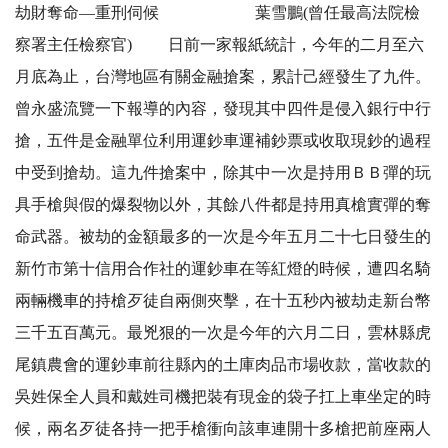
劫財奪命—重刑伺候 葉雪鵬(曾任最高法院檢
察署主任檢察官) 日前一家報紙統計，今年的二月至六
月底為止，台灣地區有關金融搶案，累計己經發生了九件。
曾永盛流覽一下報導的內容，發現其中四件是侵入銀行中行
搶，五件是金融單位利用運鈔車運補鈔票或收取現鈔的過程
中受到搶劫。這九件搶案中，除其中一次是持用ＢＢ彈的玩
具手槍與假的爆裂物以外，其餘八件都是持用真槍實彈的奪
命武器。被劫的金額最多的一次是今年五月二十七日發生的
新竹市第十信用合作社的運鈔車在等紅燈的時候，遭四名騎
兩輛機車的持槍歹徒自兩側夾擊，在十五秒內被劫走新台幣
三千五百萬元。最兇狠的一次是今年的六月二日，雲林縣虎
尾鎮農會的運鈔車前往縣內的土庫肉品市場收款，當收款的
吳姓保全人員和戴姓司機把裝有現金的袋子扛上車坐定的時
候，兩名歹徒各持一把手槍衝向該車連開十多槍把前座兩人