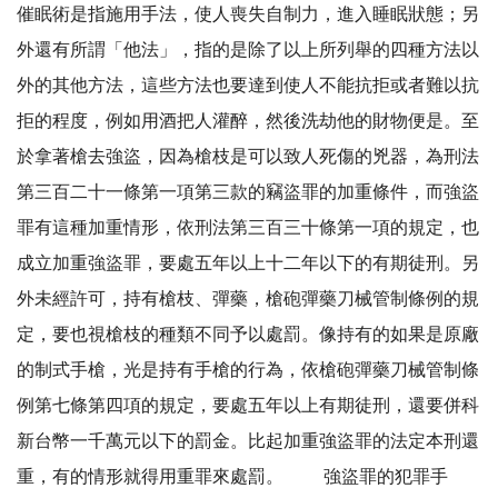
催眠術是指施用手法，使人喪失自制力，進入睡眠狀態；另
外還有所謂「他法」，指的是除了以上所列舉的四種方法以
外的其他方法，這些方法也要達到使人不能抗拒或者難以抗
拒的程度，例如用酒把人灌醉，然後洗劫他的財物便是。至
於拿著槍去強盜，因為槍枝是可以致人死傷的兇器，為刑法
第三百二十一條第一項第三款的竊盜罪的加重條件，而強盜
罪有這種加重情形，依刑法第三百三十條第一項的規定，也
成立加重強盜罪，要處五年以上十二年以下的有期徒刑。另
外未經許可，持有槍枝、彈藥，槍砲彈藥刀械管制條例的規
定，要也視槍枝的種類不同予以處罰。像持有的如果是原廠
的制式手槍，光是持有手槍的行為，依槍砲彈藥刀械管制條
例第七條第四項的規定，要處五年以上有期徒刑，還要併科
新台幣一千萬元以下的罰金。比起加重強盜罪的法定本刑還
重，有的情形就得用重罪來處罰。 強盜罪的犯罪手