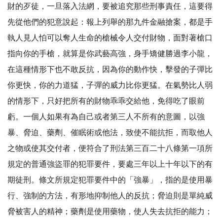
財的歹徒，一旦落入法網，要被追究那些刑事責任，這要得
先從他們的犯意說起：報上列舉的那九件金融搶案，都是手
執人見人怕可以奪人生命的槍械令人交付財物，面對著槍口
指向你的手槍，就算是你武藝高強，身手矯健勝過李小龍，
在這種情形下也不敢反抗，因為你的動作快，擊發的子彈比
你更快，你的力道猛，子彈的威力比你更猛。在氣勢比人弱
的情形下，只好把所有的財物乖乖交給他，免得吃了眼前
虧。一個人如果有為自己或者第三人不所有的意圖，以強
暴、脅迫、藥劑、催眠術或他法，致使不能抗拒，而取他人
之物或使其交付者，便符合了刑法第三百二十八條第一項所
規定的普通強盜罪的犯罪要件，要處三年以上十年以下的有
期徒刑。條文所規定犯罪要件中的「強暴」，指的是使用暴
行、強制的方法，有形地抑制他人的反抗；脅迫則是單純威
脅被害人的精神；藥劑是使用藥物，使人失去抗拒的能力；