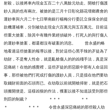
射殺，以後將車內現金五百二十八萬餘元劫走。開槍打傷護
鈔人員的也有兩次。被搶的是三月十日彰化縣花壇鄉農會的
運鈔車與六月二十七日華南銀行楊梅分行委託立保保全的提
款機運補車，分別被劫走現金六百萬元與五百萬元。目前這
些重大搶案，除其中有幾件業經偵破外，打死人的與打傷人
的運鈔車搶案，都還都沒有破案的消息。 曾永盛約略
地看過這些搶案的報導以後，對於這些心黑手辣的歹徒為了
劫財，不是奪人性命，就是亂槍傷人的的凶殘手法，真是深
惡痛絕！在他的感覺裡，這些歹徒的邪惡眼中那有人命這回
事，那些被他們打死或打傷的護鈔人員，只是擋在他們要劫
取錢財前面的石頭而已。在劫取以前就開槍掃射，就是把石
頭搬開便是。這樣凶狠的作法，獲案以後不知道該受到那些
刑罰的制裁？ ＊＊＊ ＊＊
＊ ＊＊＊ 令曾永盛深惡痛絕的那些殺人劫