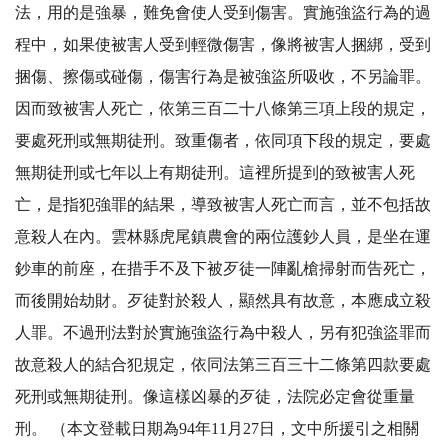
法，用的是強暴，難免會使人受到傷害。實施強盜行為的過
程中，如果使被害人受到輕微傷害，像將被害人捆綁，受到
捆傷、擦傷或碰傷，傷害行為是被強盜所吸收，不另論罪。
因而致被害人死亡，依第三百二十八條第三項上段的規定，
要處死刑或無期徒刑。致重傷者，依同項下段的規定，要處
無期徒刑或七年以上有期徒刑。這裡所提到的致被害人死
亡，是指犯強罪的結果，導致被害人死亡而言，並不包括故
意殺人在內。雲林縣虎尾鎮農會的兩位護鈔人員，是坐在運
鈔車的前座，在措手不及下被歹徒一陣亂槍掃射而告死亡，
而後開始劫財。歹徒對於殺人，顯然具有故意，本應成立殺
人罪。不過刑法對於實施強盜行為中殺人，另有犯強盜罪而
故意殺人的結合犯規定，依同法第三百三十二條第四款要處
死刑或無期徒刑。像這樣凶暴的歹徒，法院必定會從重量
刑。 （本文登載日期為94年11月27日，文中所援引之相關