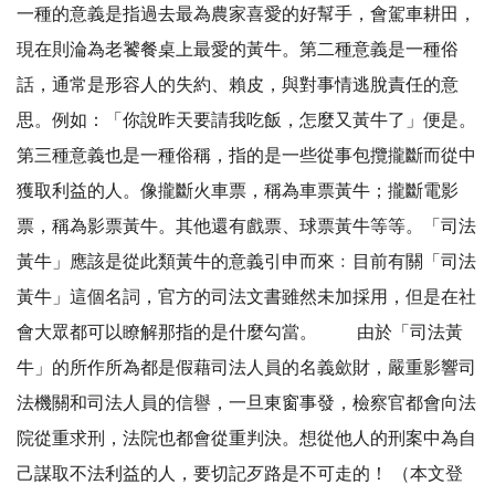
一種的意義是指過去最為農家喜愛的好幫手，會駕車耕田，
現在則淪為老饕餐桌上最愛的黃牛。第二種意義是一種俗
話，通常是形容人的失約、賴皮，與對事情逃脫責任的意
思。例如：「你說昨天要請我吃飯，怎麼又黃牛了」便是。
第三種意義也是一種俗稱，指的是一些從事包攬攏斷而從中
獲取利益的人。像攏斷火車票，稱為車票黃牛；攏斷電影
票，稱為影票黃牛。其他還有戲票、球票黃牛等等。「司法
黃牛」應該是從此類黃牛的意義引申而來﹕目前有關「司法
黃牛」這個名詞，官方的司法文書雖然未加採用，但是在社
會大眾都可以瞭解那指的是什麼勾當。 由於「司法黃
牛」的所作所為都是假藉司法人員的名義歛財，嚴重影響司
法機關和司法人員的信譽，一旦東窗事發，檢察官都會向法
院從重求刑，法院也都會從重判決。想從他人的刑案中為自
己謀取不法利益的人，要切記歹路是不可走的！ （本文登