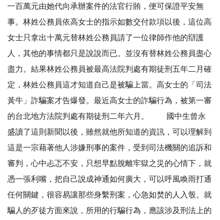
一百萬元由她代向承辦案件的法官行賄，便可保證平安無
事。林姓公務員依高女士的指示如數交付款項以後，這位高
女士只拿出十萬元替林姓公務員請了一位律師作他的辯護
人，其他的事情都只是說說而已。並沒有替林姓公務員盡心
盡力。結果林姓公務員被最高法院判處有期徒刑五年二月確
定，林姓公務員這才知道自己是被騙上當。高女士的「司法
黃牛」詐騙案才告爆發。最近高女士的詐騙行為，被第一審
的台北地方法院判處有期徒刑二年六月。 國中生曾永
盛讀了這則新聞以後，雖然就他所知道的資訊，可以理解到
這是一宗藉著他人涉嫌刑事的案件，受到司法機關的追訴和
審判，心中忐忑不安，只想早點脫離牢獄之災的心情下，就
憑一張利嘴，把自己說成神通如何廣大，可以呼風喚雨打通
任何關鍵，很容易讓那些身繫刑案，心急如焚的人入彀。就
騙人的歹徒方面來說，所用的行騙行為，應該涉及刑法上的