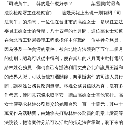
「司法黃牛」，幹的是什麼好事？ 葉雪鵬(前最高
法院檢察署主任檢察官) 這幾天報上出現一則有關「司
法黃牛」的消息，一位住在台北市的高姓女士，是現任立法
委員王姓女士的母親，八十四年的七月間，這位高女士知道
在台北市工務局養護工程處擔任主任職的一位林姓公務員，
因為涉及一件貪污的案件，被台北地方法院判了五年二個月
的徒刑，認為可以從中得利，便在當年的八月間主動打電話
給林姓公務員，佯稱自己有辦法利用丈夫台北市議員王崑和
的政界人脈，可以替他打通關節，向承辦案件的司法人員行
賄，讓林姓公務員改判無罪。林姓公務員信以為真，沒有多
作考慮，便同意花錢求取平安，聽由高姓女士替他安排。高
女士便要求林姓公務員交給她新台幣一百一十萬元，其中十
萬元作為活動費，由她拿去打點林姓公務員的刑案上訴高等
法院後，把這案件分給可以活動的指定法官承辦，剩下來的