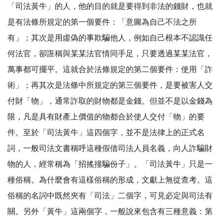
「司法黃牛」的人，他的目的就是要得到非法的錢財，也就
是有法條所規定的第一個要件：「意圖為自己不法之所
有」；其次是用虛偽的事欺騙他人，例如自己根本不認識任
何法官，卻誑稱與某某法官情同手足，只要透過某某法官，
萬事都可擺平。這就合於法條規定的第二個要件：使用「詐
術」；再其次是法條中所規定的第三個要件，是要被害人交
付財「物」，通常詐取的財物都是金錢。但並不是以金錢為
限，凡是具有財產上價值的物都合於使人交付「物」的要
件。至於「司法黃牛」這四個字，並不是法律上的正式名
詞，一般司法文書稱呼這種假借司法人員名義，向人詐騙財
物的人，經常稱為「招搖撞騙份子」。「司法黃牛」只是一
種俗稱。為什麼會有這樣俗稱的形成，文獻上無從查考。這
俗稱的名詞中既然夾有「司法」二個字，可見必定與司法有
關。另外「黃牛」這兩個字，一般說來包含有三種意義：第