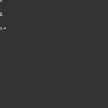
會
區
專區