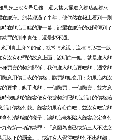
如果身上沒有帶足錢，還大搖大擺進入麵店點麵來
罜在腦海。約莫經過了半年，他偶然在報上看到一則
當時在麵店目睹的那一幕，記罜在腦海的疑問得到了
男子負起詐欺罪的刑事責任，還是想不通。
刑責上身？的確，就常情來說，這種情形在一般
在有沒有犯罪的故意上面，說明白一點，就是進入麵
一種買賣的契約關係，我們進入麵店要吃麵，通常麵
明願意用價目表的價格，購買麵點食用；如果店內沒
客的要求，動手煮麵，一個願買，一個願賣，雙方意
這時候點麵的顧客便有依據契約照麵店所訂的價格給
按所訂價格付款。顧客如果存心白吃，並沒有吃完麵
麵會付清麵錢的樣子，讓麵店老板陷入顧客必定會付
十九條第一項詐欺罪：「意圖為自己或第三人不法之
萬元以下的罰金。」或許有人覺得吃麵付不出麵錢，