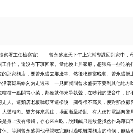
察署主任檢察官) 曾永盛這天下午上完輔導課回到家中，母
親工作忙，還沒有下班回家。當他換上居家服，想張羅一些吃的
去的那家麵店，要曾永盛去那邊等。然後吃麵當晚餐。曾永盛掛
路沿著斑馬線匆匆走過來，一見面就問曾永盛要不要到其他地方
先嚐嚐一點開胃小菜，鄰座就傳來爭執聲，在吵雜的聲音中，好
想走人。這麵店老板聽顧客這樣說，顯得很不高興，便對那位顧
，大聲相向。雙方你來我往，場面漸呈紛亂，有人便打電話向警
該是身上沒有帶錢，存心來白吃，說麵鹹只是故意找岔作為藉口
甘休。等到曾永盛與他母親吃完麵付過帳離開麵店的時候，麵店