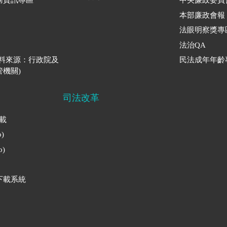
務資訊專區
中央廉政委員
本部廉政會報
法眼明察獎專
法治QA
資料來源：行政院及
民法成年年齡
機關)
司法改革
下載
)
)
下載系統