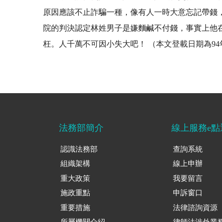
原因應該不止詐騙一種，像有人一時大意忘記帶錢
院的判決認定林姓男子是嫌麵鹹不付錢，事實上他
枉。人千萬不可因小失大吧！ （本文登載日期為94
法務部簡介
線上服務e點
認識法務部
查詢系統
組織架構
線上申辦
重大政策
我要留言
施政重點
申訴窗口
重要措施
法律諮詢資源