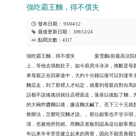
強吃霸王麵，得不償失
發布日期：
93/04/12
最後更新日期：
109/12/24
點閱次數：4317
強吃霸王麵，得不償失 葉雪鵬(前最高法院檢
上，等他去填飽肚子。如今廚房冷冰冰，推斷是母
來母親正在回家途中，大約十分鐘以後可以到達常
麵店走，到了那裡人才站定，就看到母親自對向馬
話都不說搖搖頭就往店裡面走，落座以後點了麵，
的大碗炸醬麵以後，嫌這麵太鹹了。丟下三十元就
救辦法，怎麼吃完麵才說。」那位顧客也不甘示弱
清，也被他所拒絕。而麵店老板則認為這位顧客應
年以來辛辛苦苦建立起來的商譽，因此不願意善罷