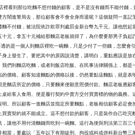
裡看到那位吃麵不想付錢的顧客，是不是沒有錢而不能付錢，
雙方鬧進警局去，那位顧客會不會全身而退呢？這個疑問一直記
醬麵不付錢，被法院依詐欺罪判處罰金新台幣九千元。讓他想起
付了五十元，拿五十元補給那麵店老板就得了，為什麼要那
一個人到麵店裡吃一碗麵，只是少付了一些錢，怎麼會引來
子身上發生了。要把其中的原因說清楚，講明白，重點應該是放
，我們到麵店吃麵，或者到飯店吃飯。在民事法律關係上，都是
點的價格。顧客知道麵點的價格以後，仍然要點這麵點，就是表
同意麵店所定的價格，只要麵來便願意照價付款。麵店老板應顧
上桌給客人食用。便是履行契約中賣方交付買賣標的物的義務。
說明。所以顧客一進麵店並指定所要麵點，老板相信顧客必定會
上買賣契約就不能成立。這不想付款的顧客，只是裝作自己吃完
法，讓他不用付清麵錢而吃到一碗麵。這行為便與刑法第三百三
件相當，要處以「五年以下有期徒刑、拘役或科或併科新台幣三