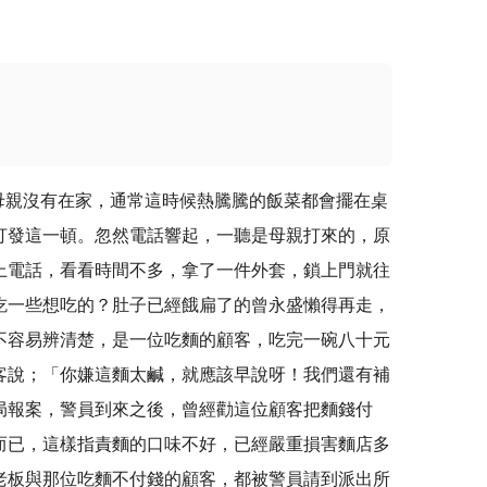
親沒有在家，通常這時候熱騰騰的飯菜都會擺在桌
打發這一頓。忽然電話響起，一聽是母親打來的，原
上電話，看看時間不多，拿了一件外套，鎖上門就往
吃一些想吃的？肚子已經餓扁了的曾永盛懶得再走，
不容易辨清楚，是一位吃麵的顧客，吃完一碗八十元
客說；「你嫌這麵太鹹，就應該早說呀！我們還有補
局報案，警員到來之後，曾經勸這位顧客把麵錢付
而已，這樣指責麵的口味不好，已經嚴重損害麵店多
老板與那位吃麵不付錢的顧客，都被警員請到派出所