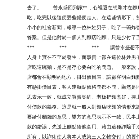
去了。 曾永盛回到家中，心裡還在想剛才在麵店
吃，吃完以後隨便丟些錢便走人。在這些情形下，
小小的社會新聞，報導一位林姓男子，吃了一碗炸
答案。但是他對於一個人到麵店吃麵，只是少
*** *** *** 讓曾永盛想不透的是
人身上實在不至於發生，而事實上卻在這位林姓男
店吃這碗麵，是不是存心要白吃的問題。一般來說
店都會在顯明的地方，掛出價目表，讓顧客明白麵
有懸掛價目表，客人連麵點價格問都不問，顯然是
思表示一致，就成立買賣契約。老板把麵煮好，捧
付價款的義務。這是就一般人到麵店吃麵的情形來
要給付麵錢的意思，雙方的意思表示不一致，民事
款的錯誤，先送上麵點給他食用。藉由這種詐騙手
所有，以詐術使人將本人或第三人之物交付」的要