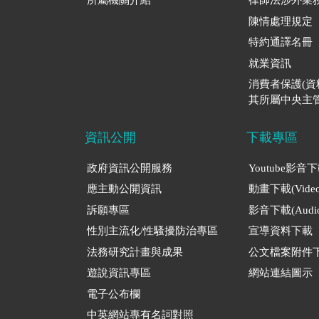
所屬機關介紹
律師法涉外業
陳情處理規定
特約通譯名冊
就業資訊
消費者保護(
其所屬中央主管
資訊公開
下載專區
政府資訊公開服務
Youtube影音
應主動公開資訊
動畫下載(Video
訴願專區
影音下載(Audio
性別主流化/性騷擾防治專區
宣導資料下載
法務研究計畫與成果
公文檔案附件
遊說資訊專區
網站連結圖示
電子公布欄
中英網站專有名詞對照