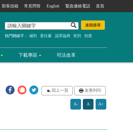
部長信箱
常見問答
English
緊急連絡電話
首頁
熱門關鍵字：
減刑
委任書
認罪協商
死刑
拍賣
下載專區
司法改革
回上一頁
友善列印
A-
A
A+