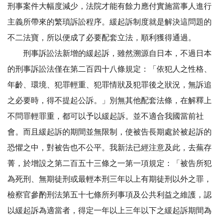
刑事案件大幅度減少，法院才能有餘力應付實施當事人進行
主義所帶來的繁瑣訴訟程序。緩起訴制度就是解決這問題的
不二法寶，所以便成了必要配套立法，順利獲得通過。
刑事訴訟法新增的緩起訴，雖然溯源自日本，不過日本
的刑事訴訟法僅在第二百四十八條規定：「依犯人之性格、
年齡、環境、犯罪輕重、犯罪情狀及犯罪後之狀況，無訴追
之必要時，得不提起公訴。」別無其他配套法條，在解釋上
不問罪輕罪重，都可以予以緩起訴。並不適合我國當前社
會。而且緩起訴的期間並無限制，使被告長期處於被起訴的
恐懼之中，對被告也不公平。我新法已經注意及此，去蕪存
菁，於增設之第二百五十三條之一第一項規定：「被告所犯
為死刑、無期徒刑或最輕本刑三年以上有期徒刑以外之罪，
檢察官參酌刑法第五十七條所列事項及公共利益之維護，認
以緩起訴為適當者，得定一年以上三年以下之緩起訴期間為