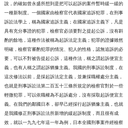
說，的確如曾永盛所想到是把可以起訴的案件暫時緩一緩的
一種新制度。一個國家由檢察官代表國家追訴犯罪，在刑事
訴訟法學上，稱為國家追訴主義；在國家追訴主義下，凡是
具有充分事證的犯罪，檢察官必須要對之提起公訴，沒有斟
酌的餘地，這種作法被稱為起訴法定主義；犯罪的證據雖然
明確，檢察官審酌犯罪的情況、犯人的性格，認無追訴的必
要，可以不對被告提起公訴，這種作法，稱之謂起訴便宜主
義，也有人稱之謂起訴猶豫主義。我國的刑事訴訟制度，在
這次修法以前，是採起訴法定主義，並兼採職權處分主義，
也就是刑事訴訟法第二百五十三條所規定的檢察官對於一些
輕微犯罪，可以依職權為不起訴處分，沒有採取起訴便宜主
義。在我們的鄰國日本，卻早己經採行起訴猶豫主義，也就
是我國修正刑事訴訟法所新增的緩起訴制度，而且很有成
效，就以一九九七年這一年為例，日本全國刑事案件經檢察