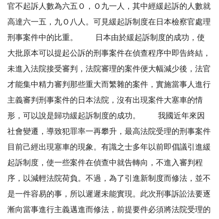
官不起訴人數為六五Ｏ，Ｏ九一人，其中經緩起訴的人數就
高達六一五，九Ｏ八人。可見緩起訴制度在日本檢察官處理
刑事案件中的比重。 日本由於緩起訴制度的成功，使
大批原本可以提起公訴的刑事案件在偵查程序中即告終結，
未進入法院接受審判，法院審理的案件便大幅減少後，法官
才能集中精力審判那些重大而繁雜的案件，實施當事人進行
主義審判刑事案件的日本法院，沒有出現案件大塞車的情
形，可以說是歸功緩起訴制度的成功。 我國近年來因
社會變遷，導致犯罪率一再攀升，最高法院受理的刑事案件
目前己經出現塞車的現象。有識之士多年以前即倡議引進緩
起訴制度，使一些案件在偵查中就告轉向，不進入審判程
序，以減輕法院荷負。不過，為了引進新制度而修法，並不
是一件容易的事，所以遲遲未能實現。此次刑事訴訟法要逐
漸向當事進行主義邁進而修法，前提要件必須將法院受理的