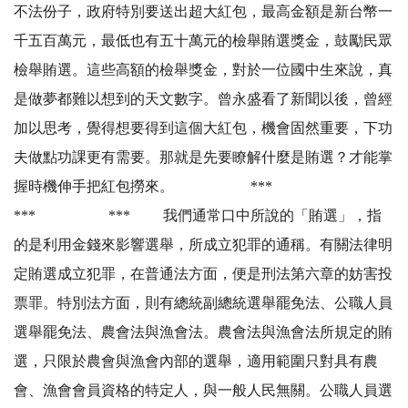
不法份子，政府特別要送出超大紅包，最高金額是新台幣一
千五百萬元，最低也有五十萬元的檢舉賄選獎金，鼓勵民眾
檢舉賄選。這些高額的檢舉獎金，對於一位國中生來說，真
是做夢都難以想到的天文數字。曾永盛看了新聞以後，曾經
加以思考，覺得想要得到這個大紅包，機會固然重要，下功
夫做點功課更有需要。那就是先要瞭解什麼是賄選？才能掌
握時機伸手把紅包撈來。 ***
*** *** 我們通常口中所說的「賄選」，指
的是利用金錢來影響選舉，所成立犯罪的通稱。有關法律明
定賄選成立犯罪，在普通法方面，便是刑法第六章的妨害投
票罪。特別法方面，則有總統副總統選舉罷免法、公職人員
選舉罷免法、農會法與漁會法。農會法與漁會法所規定的賄
選，只限於農會與漁會內部的選舉，適用範圍只對具有農
會、漁會會員資格的特定人，與一般人民無關。公職人員選