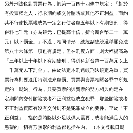
另外刑法也對買票行為，於第一百四十四條中規定；「對於
有投票權之人，行求期約或交付賄賂或其他不正利益，而約
其不行使投票權或為一定之行使者處五年以下有期徒刑，得
併科七千元（亦為銀元，已提高十倍，折合新台幣二十一萬
元）以下罰金。」不過，相同情形，總統副總統選舉罷免法
第八十六條第一項也有規定，但在刑度方面，則大幅提高為
「三年以上十年以下有期徒刑，得併科新台幣一百萬元以上
一千萬元以下罰金」。由於法定本刑遠較刑法規定為重，買
票行為則要適用特別法來處罰。買票與賣票相關各罪中所規
定的「期約」行為，只要買票的與賣票的雙方相與約定在一
定期間內交付賄賂或者不正利益就成立犯罪，那些賄賂或者
不正利益實際有沒有交付則不是犯罪成立的要件。至於「不
正利益」，指的是賄賂以外足以供人需要，或者能滿足人的
慾望的一切有形無形的利益都包括在內。 （本文登載日期