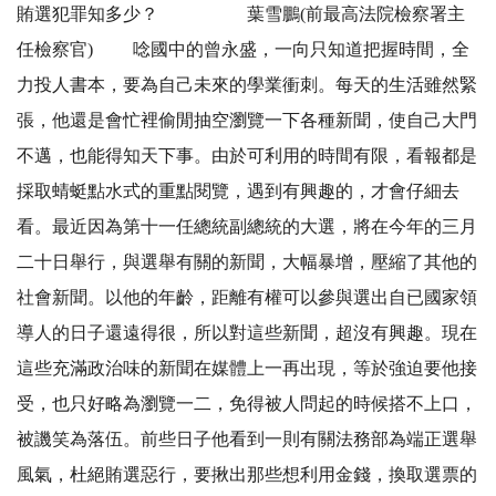
賄選犯罪知多少？ 葉雪鵬(前最高法院檢察署主
任檢察官) 唸國中的曾永盛，一向只知道把握時間，全
力投人書本，要為自己未來的學業衝刺。每天的生活雖然緊
張，他還是會忙裡偷閒抽空瀏覽一下各種新聞，使自己大門
不邁，也能得知天下事。由於可利用的時間有限，看報都是
採取蜻蜓點水式的重點閱覽，遇到有興趣的，才會仔細去
看。最近因為第十一任總統副總統的大選，將在今年的三月
二十日舉行，與選舉有關的新聞，大幅暴增，壓縮了其他的
社會新聞。以他的年齡，距離有權可以參與選出自已國家領
導人的日子還遠得很，所以對這些新聞，超沒有興趣。現在
這些充滿政治味的新聞在媒體上一再出現，等於強迫要他接
受，也只好略為瀏覽一二，免得被人問起的時候搭不上口，
被譏笑為落伍。前些日子他看到一則有關法務部為端正選舉
風氣，杜絕賄選惡行，要揪出那些想利用金錢，換取選票的