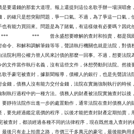
債是要還錢的那套大道理。報上還提到這位名歌手辦一場演唱會
錢，的確只是想突顯問題，爭一口氣。不過，為了爭這一口氣，
手也有能力買回來。問題是為了賭氣，有這樣做有必要嗎？因此
 *** 曾永盛想要瞭解的查封和拍賣，都是我國強制
付命令、和解和調解筆錄等等，聲請執行機關也就是法院，對債
由法院利用公權力替人民來討債的那麼一回事。不過，想要法院
令的文件當作執行名義，沒有這些文件，休想勞動到法院。然後
名歌手豪宅被查封，據新聞報導，債權人的銀行，也是先聲請法
付金錢，債務人沒有能力交付金錢，法院在實施強制執行的時候
強制執行過程中的一種方法。債務人的財產被法院實施查封以後
，要靜待法院作出進一步的處置動作，通常法院在查封債務人的
產，要先經過鑑定底價的程序，以後才能把查封財產定期拍賣，
被查封，都須經過各種不同的法律程序，現在既然進入查封的
，最後只有走上拍賣之路，市價三千多萬元的豪宅，最後能夠用