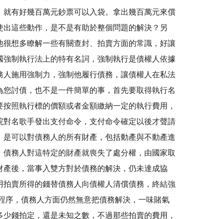
，就有好幾百萬元鈔票可以入袋。拿出幾百萬元來償
使出這些動作，是不是有助於整個問題的解決？另
他很想多瞭解一些有關查封、拍賣方面的常識，好讓
執行法上的特有名詞，強制執行是債權人依據
務人施用強制力，強制他履行債務，讓債權人在私法
為您討債，也不是一件簡單的事，首先要取得執行名
要按照執行標的價額或者金額繳納一定的執行費用，
院對名歌手發出支付命令，支付命令確定以後才聲請
，是可以對債務人的所有財產，包括動產與不動產進
，債務人對這特定的財產就喪失了處分權，由國家取
財產後，當事入雙方對於債務的解決，仍未達成協
用拍賣所得的錢替債務人向債權人清償債務，終結強
程序，債務人方面仍然無意把債務解決，一味賭氣
多少錢拍定，還是未知之數，不過那些拍賣的費用，