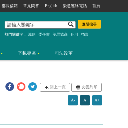
部長信箱
常見問答
English
緊急連絡電話
首頁
熱門關鍵字：
減刑
委任書
認罪協商
死刑
拍賣
下載專區
司法改革
回上一頁
友善列印
A-
A
A+