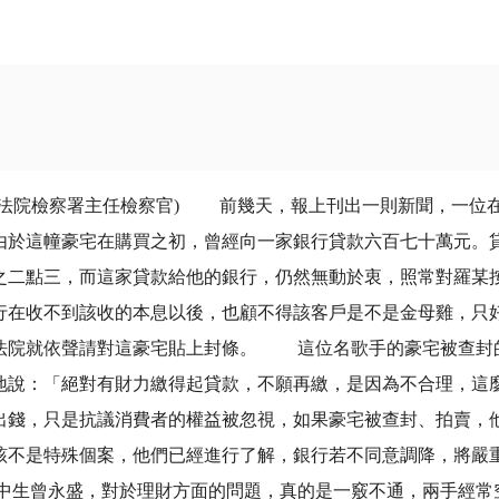
法院檢察署主任檢察官) 前幾天，報上刊出一則新聞，一位在
由於這幢豪宅在購買之初，曾經向一家銀行貸款六百七十萬元。
之二點三，而這家貸款給他的銀行，仍然無動於衷，照常對羅某
行在收不到該收的本息以後，也顧不得該客戶是不是金母雞，只
法院就依聲請對這豪宅貼上封條。 這位名歌手的豪宅被查封
地說：「絕對有財力繳得起貸款，不願再繳，是因為不合理，這
出錢，只是抗議消費者的權益被忽視，如果豪宅被查封、拍賣，
該不是特殊個案，他們已經進行了解，銀行若不同意調降，將嚴
生曾永盛，對於理財方面的問題，真的是一竅不通，兩手經常