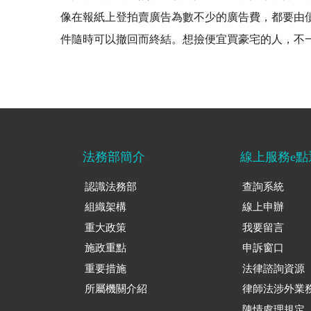
像在報紙上登拍賣廣告為數不少的廣告費，都要由
件隨時可以撤回而終結。想撿便宜買豪宅的人，不一
法務部簡介
線上服務e點
認識法務部
查詢系統
組織架構
線上申辦
重大政策
我要留言
施政重點
申訴窗口
重要措施
法律諮詢資源
所屬機關介紹
律師法涉外業
陳情處理規定