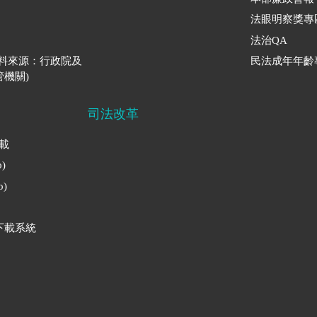
法眼明察獎專
法治QA
資料來源：行政院及
民法成年年齡
機關)
司法改革
下載
)
)
下載系統