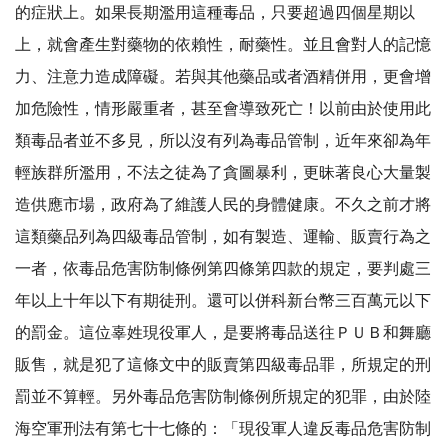
的症狀上。如果長期濫用這種毒品，只要超過四個星期以
上，就會產生對藥物的依賴性，耐藥性。並且會對人的記憶
力、注意力造成障礙。若與其他藥品或者酒精併用，更會增
加危險性，情形嚴重者，甚至會導致死亡！以前由於使用此
類毒品者並不多見，所以沒有列為毒品管制，近年來卻為年
輕族群所濫用，不法之徒為了貪圖暴利，更昧著良心大量製
造供應市場，政府為了維護人民的身體健康。不久之前才將
這類藥品列為四級毒品管制，如有製造、運輸、販賣行為之
一者，依毒品危害防制條例第四條第四款的規定，要判處三
年以上十年以下有期徒刑。還可以併科新台幣三百萬元以下
的罰金。這位辜姓現役軍人，是要將毒品送往ＰＵＢ和舞廳
販售，就是犯了這條文中的販賣第四級毒品罪，所規定的刑
罰並不算輕。另外毒品危害防制條例所規定的犯罪，由於陸
海空軍刑法有第七十七條的：「現役軍人違反毒品危害防制