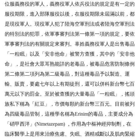
位服義務役的軍人，義務役軍人依兵役法的規定是有一定的
服役期限，進入部隊服役以後，在服役期限未屆滿以前，都
是現役軍人。現役軍人犯了陸海空軍刑法或者陸海空軍刑法
的特別法的犯罪，依軍事審判法第一條第一項的規定，要依
軍事審判法的有關規定來審判。辜姓義務役軍人是出售毒品
「一粒眠」以及「安非他命」被警方查獲，其中的「安非他
命」，是社會大眾耳熟能詳的老毒品，被毒品危害防制條例
第二條第二項列為第二級毒品，對這種毒品予以製造、運
輸、販賣，要處七年以上有期徒刑，還可以併科新台幣七百
萬元以下的罰金。至於被查獲的大量毒品「一粒眠」，搖頭
族私下稱為「紅豆」，市價每顆約新台幣三百元。目前被列
為四級毒品管制，這種學名稱為Erinim的毒品，主要成分為
「硝甲西泮」(Nimetazepam) ，作用為中樞神經抑制劑，在
臨床醫學上是用來治療焦慮、失眠、酒精戒斷以及肌肉緊縮