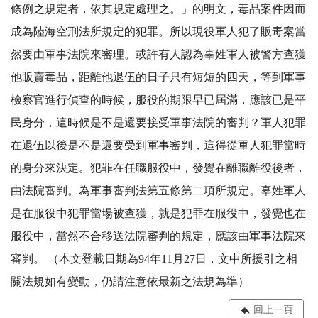
條例之規定者，依其規定處理之。」的明文，毒品案件因而
成為陸海空刑法所規定的犯罪。所以現役軍人犯了販毒案當
然要由軍事法院來審理。或許有人認為辜姓軍人被警方查獲
他販賣毒品，距離他退伍的日子只有短短的四天，等到軍事
檢察官進行偵查的時候，服役的期限早已屆滿，應該已是平
民身分，這時候是不是還要接受軍事法院的審判？軍人犯罪
在退伍以後是不是還要受到軍事審判，這得從軍人犯罪當時
的身分來決定。犯罪在任職服役中，發覺在離職離役後者，
由法院審判。為軍事審判法第五條第二項所規定。辜姓軍人
是在服役中犯罪當場被查獲，就是犯罪在服役中，發覺也在
服役中，當然不合移送法院審判的規定，應該由軍事法院來
審判。 （本文登載日期為94年11月27日，文中所援引之相
關法規如有變動，仍請注意依最新之法規為準）
回上一頁