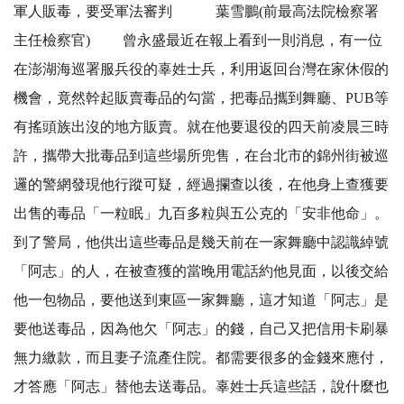
軍人販毒，要受軍法審判 葉雪鵬(前最高法院檢察署
主任檢察官) 曾永盛最近在報上看到一則消息，有一位
在澎湖海巡署服兵役的辜姓士兵，利用返回台灣在家休假的
機會，竟然幹起販賣毒品的勾當，把毒品攜到舞廳、PUB等
有搖頭族出沒的地方販賣。就在他要退役的四天前凌晨三時
許，攜帶大批毒品到這些場所兜售，在台北市的錦州街被巡
邏的警網發現他行蹤可疑，經過攔查以後，在他身上查獲要
出售的毒品「一粒眠」九百多粒與五公克的「安非他命」。
到了警局，他供出這些毒品是幾天前在一家舞廳中認識綽號
「阿志」的人，在被查獲的當晚用電話約他見面，以後交給
他一包物品，要他送到東區一家舞廳，這才知道「阿志」是
要他送毒品，因為他欠「阿志」的錢，自己又把信用卡刷暴
無力繳款，而且妻子流產住院。都需要很多的金錢來應付，
才答應「阿志」替他去送毒品。辜姓士兵這些話，說什麼也