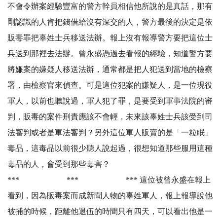
不會令辦案經驗豐富的警方幹員相信他所說的是真話，那有
剛認識的人肯把錢借給沒有深交的人，警方最後的決定是依
販毒罪把辜姓士兵移送法辦。報上沒有報導警方要把這位士
兵送到那裡去法辦。曾永盛憑過去看報的經驗，知道警方要
將嫌案的嫌疑人移送法辦，通常都是把人犯送到當地的檢察
署，由檢察官來偵查。可是這位犯案的嫌疑人，是一位現役
軍人，以前也聽說過，軍人犯了罪，是要受到軍事法院的審
判，販毒的案件刑責應該不會輕，未來該辜姓士兵該受到司
法審判或者是軍法審判？另外這位軍人販賣的是「一粒眠」
毒品，這毒品以前很少聽人說起過，很想知道那些服用這種
毒品的人，會受到那些毒害？
*** *** *** 這位被曾永盛在報上
看到，因為販毒案而成新聞人物的辜姓軍人，報上報導說他
被捕的時候，距離他退伍的時間只有四天，可以看出他是一