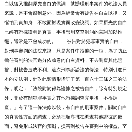
白以後又推翻原先自白的供詞，就辦理刑事案件的執法人員
來說，是不會感到意外，因為經常會有被告在自白以後，又
懼怕刑責加身，不敢面對現實而改變說詞。如果原先的自白
已經有證據證明是真實，事後想用空空洞洞的言詞加以推
翻，通常是不會成功的。 被告對於犯罪事實的自白，
對刑事審判的法院來說，只是案件中證據的一種，為了防止
擔任審判的法官過分依賴卷內自白資料，不去調查其他證
據，對被告造成不利。這次刑事訴訟法的修法，特別引進日
本的立法例，針對此類情形增訂了第一百六十三條之三的法
條，明定：「法院對於得為證據之被告自白，除有特別規定
外，非於有關犯罪事實之其他證據調查完畢後，不得調
查。」有了這一條法條以後，有自白的刑事案件，關於自白
的真實性方面的調查，必須把順序擺在調查其他證據的後
面，避免形成法官的預斷，損害到被告在審判中的權益。至