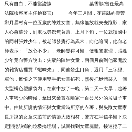
只有自白，不能當證據 葉雪鵬(曾任最高
法院檢察署主任檢察官) 今年三月間，花蓮縣的壽豐
鄉月眉村有一位五歲的陳姓女童，無緣無故就失去蹤影，家
人心急萬分，到處找尋都無著落。上月下旬，一位就讀國中
的同村張姓少年，被老師發覺行為異常，向他追問，他向老
師表示：「放心不少」，老師覺得可疑，便報警處理，張姓
少年竟向警方說出：失蹤的陳姓女童，兩個月前到他家開設
的雜貨店裡買「蝦味先」，同他發生口角，還用「三字經」
罵他，氣憤之下便用雙手把女童掐死，然後把屍體裝入一個
大型橘色塑膠袋內，在家中放了一晚，第二天一大早，趁著
人車稀少的時候，拿出來棄置在離家一百公尺外的垃圾子車
中。由於所說的情節與女童當時所穿的衣著，與失蹤女童家
長所說的女童失蹤前的情節大致相符，警方在半信半疑下決
定開挖該鄉的垃圾掩埋場，試圖找到女童屍體。接連挖了二