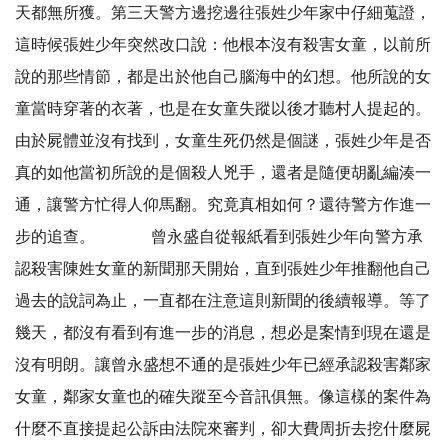
天都無所獲。第三天警方邊挖邊往張姓少年家中仔細蒐證，
這時候張姓少年突然改口說：他根本沒有殺害女童，以前所
說的那些情節，都是出於他自己腦海中的幻想。他所說的女
童當時穿著的衣著，也是在女童失蹤以後才聽村人提起的。
由於屍體並沒有找到，女童生死仍然是個謎，張姓少年是否
真的如他當初所說的是個殺人兇手，還者是隨便胡亂編湊一
通，讓警方忙得人仰馬翻。究竟真相如何？還待警方作進一
步的追查。 曾永盛自從報紙看到張姓少年向警方承
認殺害陳姓女童的新聞那天開始，直到張姓少年推翻他自己
過去的說詞為止，一直都在注意這則新聞的後續報導。等了
幾天，都沒有看到有進一步的消息，想必是案情到現在還是
沒有明朗。讓曾永盛想不通的是張姓少年已經承認殺害鄰家
女童，鄰家女童也的確失蹤至今音訊俱無。像這樣的案件為
什麼不直接提起公訴由法院來審判，卻大費周折去挖什麼屍