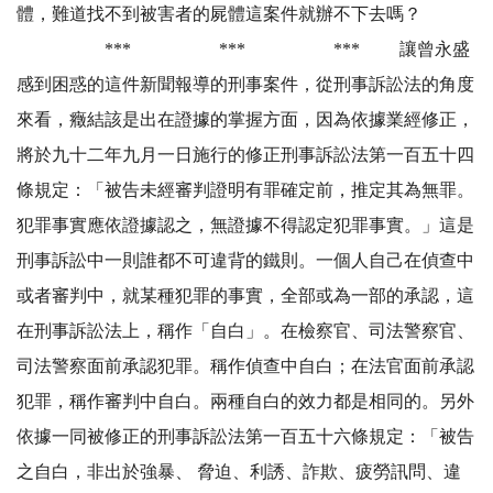
體，難道找不到被害者的屍體這案件就辦不下去嗎？
*** *** *** 讓曾永盛
感到困惑的這件新聞報導的刑事案件，從刑事訴訟法的角度
來看，癥結該是出在證據的掌握方面，因為依據業經修正，
將於九十二年九月一日施行的修正刑事訴訟法第一百五十四
條規定：「被告未經審判證明有罪確定前，推定其為無罪。
犯罪事實應依證據認之，無證據不得認定犯罪事實。」這是
刑事訴訟中一則誰都不可違背的鐵則。一個人自己在偵查中
或者審判中，就某種犯罪的事實，全部或為一部的承認，這
在刑事訴訟法上，稱作「自白」。在檢察官、司法警察官、
司法警察面前承認犯罪。稱作偵查中自白；在法官面前承認
犯罪，稱作審判中自白。兩種自白的效力都是相同的。另外
依據一同被修正的刑事訴訟法第一百五十六條規定：「被告
之自白，非出於強暴、 脅迫、利誘、詐欺、疲勞訊問、違