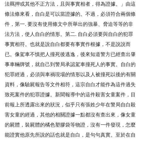
法羈押或其他不正方法，且與事實相者，得為證據。」由這
條法條來看，自白是可以當證據的。不過，必須符合兩個條
件，第一. 要沒有使用條文中所舉出的強暴、脅迫等等的非
法方法，使人自白的情形。第二. 自白必須要與自白的犯罪
事實相符。也就是說自白都要有事實作根據，不是說說而
已。像駕車不慎把人撞死後逃逸，後來知道警方已經查出肇
事車輛牌號，就自己到警局承認駕車撞死人的事實。自白的
犯罪經過，必須與車禍現場的情形以及人被撞死以後的有關
資料，像驗屍報告等文件相符，這宗自白才能作為這件過失
致死案件的犯罪證據。新聞報導中的這件殺害女童案件，目
前報上所透露出來的狀況，似乎只有張姓少年在警局自白殺
害女童的經過，其他的相關證據一點都沒有查出來，像女童
的屍體，裝屍體的橘色塑膠袋等物證，沒有一件發現，怎麼
能證實他原先所說的話也就是自白，是句句真實。至於在自