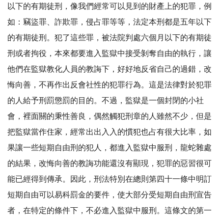
以下的有期徒刑，像我們經常可以見到的財產上的犯罪，例
如：竊盜罪、詐欺罪，侵占罪等等，法定本刑都是五年以下
的有期徒刑。犯了這些罪，被法院判處六個月以下的有期徒
刑或者拘役，本來都要進入監獄中接受剝奪自由的執行，讓
他們在監獄教化人員的教誨下，好好地反省自己的過錯，改
悔向善，不再作出反會社性的犯罪行為。這是法律對於犯罪
的人給予刑罰懲罰的目的。不過，監獄是一個封閉的小社
會，裡面關的秉性善良，偶然觸犯刑章的人雖然不少，但是
把監獄當作住家，經常出出入入的慣犯也占有很大比率，如
果讓一些短期自由刑的犯人，都進入監獄中服刑，龍蛇雜處
的結果，改悔向善的教誨功能還沒有顯現，犯罪的惡習很可
能已經得到傳承。因此，刑法特別在總則第四十一條中明訂
短期自由可以易科罰金的要件，使大部分受短期自由刑宣告
者，在特定的條件下，不必進入監獄中服刑。這條文的第一