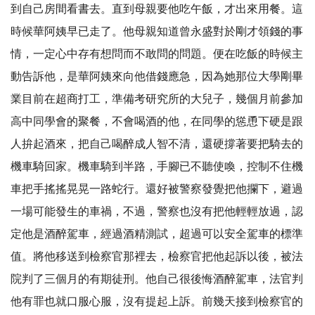
到自己房間看書去。直到母親要他吃午飯，才出來用餐。這
時候華阿姨早已走了。他母親知道曾永盛對於剛才領錢的事
情，一定心中存有想問而不敢問的問題。便在吃飯的時候主
動告訴他，是華阿姨來向他借錢應急，因為她那位大學剛畢
業目前在超商打工，準備考研究所的大兒子，幾個月前參加
高中同學會的聚餐，不會喝酒的他，在同學的慫恿下硬是跟
人拚起酒來，把自己喝醉成人智不清，還硬撐著要把騎去的
機車騎回家。機車騎到半路，手腳已不聽使喚，控制不住機
車把手搖搖晃晃一路蛇行。還好被警察發覺把他攔下，避過
一場可能發生的車禍，不過，警察也沒有把他輕輕放過，認
定他是酒醉駕車，經過酒精測試，超過可以安全駕車的標準
值。將他移送到檢察官那裡去，檢察官把他起訴以後，被法
院判了三個月的有期徒刑。他自己很後悔酒醉駕車，法官判
他有罪也就口服心服，沒有提起上訴。前幾天接到檢察官的