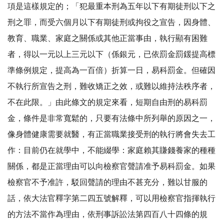
項是這樣規定的；「犯最重本刑為五年以下有期徒刑以下之
刑之罪，而受六個月以下有期徒刑或拘役之宣告，因身體、
教育、職業、家庭之關係或其他正當事由，執行顯有困難
者，得以一元以上三元以下（係銀元，已依罰金罰鍰提高標
準條例規定，提高為一百倍）折算一日，易科罰金。但確因
不執行所宣告之刑，難收矯正之效，或難以維持法秩序者，
不在此限。」由此條文的規定來看，短期自由刑的易科罰
金，條件是非常寬鬆的，只要有法條中所列舉的原因之一，
像身體健康需要就醫，有正當職業接受刑的執行將會失去工
作：目前仍在就學中，不能綴學：家庭賴其賺錢養家的種種
關係，都是正當理由可以向檢察官聲請准予易科罰金。如果
檢察官不予准許，駁回聲請的理由不甚充分，難以甘服的
話，依大法官釋字第二四五號解釋，可以用檢察官指揮執行
的方法不當作為理由，依刑事訴訟法第四百八十四條的規