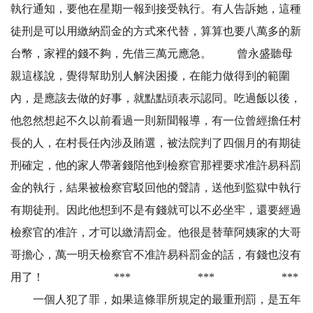
執行通知，要他在星期一報到接受執行。有人告訴她，這種
徒刑是可以用繳納罰金的方式來代替，算算也要八萬多的新
台幣，家裡的錢不夠，先借三萬元應急。 曾永盛聽母
親這樣說，覺得幫助別人解決困擾，在能力做得到的範圍
內，是應該去做的好事，就點點頭表示認同。吃過飯以後，
他忽然想起不久以前看過一則新聞報導，有一位曾經擔任村
長的人，在村長任內涉及賄選，被法院判了四個月的有期徒
刑確定，他的家人帶著錢陪他到檢察官那裡要求准許易科罰
金的執行，結果被檢察官駁回他的聲請，送他到監獄中執行
有期徒刑。因此他想到不是有錢就可以不必坐牢，還要經過
檢察官的准許，才可以繳清罰金。他很是替華阿姨家的大哥
哥擔心，萬一明天檢察官不准許易科罰金的話，有錢也沒有
用了！ *** *** ***
一個人犯了罪，如果這條罪所規定的最重刑罰，是五年