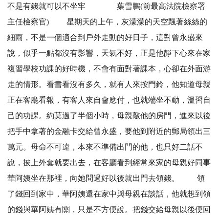
不是有錢就可以不坐牢 葉雪鵬(前最高法院檢察署
主任檢察官) 星期天的上午，灰濛濛的天空飄著絲絲的
細雨，不是一個適合到戶外走動的好日子，這對曾永盛來
說，似乎一點都沒有影響，天氣不好，正是他靜下心來在家
複習學校功課的好時機，不會有面對著課本，心卻在外面游
走的情形。看書看沒有多久，就有人來按門鈴，他知道母親
正在客廳看報，有客人來自會應付，也就端坐不動，溫習自
己的功課。約莫過了半個小時，母親敲他的房門，進來以後
把手中拿著的金融卡交給曾永盛，要他到附近的郵局領出三
萬元。母命不可違，本來不準備出門的他，也只好二話不
說，披上外套就要出去，在客廳看到經常來家的母親好同事
華阿姨坐在那裡，向她問過好以後就出門去領錢。 領
了錢回到家中，華阿姨還在家中與母親在談話，他就想到領
的錢與華阿姨有關，只是不方便說。把錢交給母親以後便回