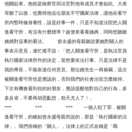
他關起來。抱怨是檢察官與法官對他有成見才會如此。大表
哥聽了以後，也覺得他這位朋友不守國家法律，讓他在看守
所內暫時修身養性，該是好事一件，只是不知道法院把人關
進看守所，有沒有什麼標準？趁便來看看姨媽，同時想聽聽
姨媽對這事的看法。 曾永盛的母親聽說要她對關人的
事表示意見，連忙搖手說：「把人關進看守所，是執法官員
執行國家法律所作的決定，當然要依法行事。只是法律不是
我的專長，不能表達任何意見。那位鍾先生一再偷竊，這次
被關進看守所也是應該的，否則我們的社會治安怎麼維持。
下次有機會看到你的好朋友，應該提醒他對自己的行為，多
多反省，不要再胡思亂想，怨天尤人了！」
*** *** *** 一個人犯了罪，被關
進看守所，的確如曾永盛母親所說的，那是「執行國家的法
律」。我們俗稱的「關人」，法律上的正式名稱是「羈