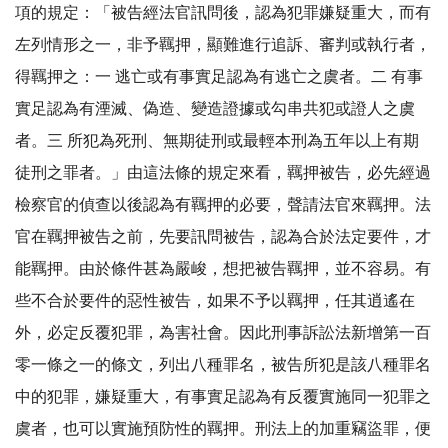
項的規定：「被告經法官訊問後，認為犯罪嫌疑重大，而有
左列情形之一，非予羈押，顯難進行追訴、審判或執行者，
得羈押之：一 逃亡或有事實足認為有逃亡之虞者。二 有事
實足認為有湮滅、偽造、變造證據或勾串共犯或證人之虞
者。三 所犯為死刑、無期徒刑或最輕本刑為五年以上有期
徒刑之罪者。」由這法條的規定來看，羈押被告，必先經過
檢察官的偵查以後認為有羈押的必要，聲請法官來羈押。法
官在羈押被告之前，先要訊問被告，認為合於法定要件，才
能羈押。由於條件甚為嚴峻，想把被告羈押，並不容易。有
些不合於要件的惡性被告，如果不予以羈押，任其逍遙在
外，必定反覆犯罪，為害社會。因此刑事訴訟法新增第一百
零一條之一的條文，列出八種罪名，被告所犯是該八種罪名
中的犯罪，嫌疑重大，有事實足認為有反覆實施同一犯罪之
虞者，也可以實施預防性的羈押。刑法上的加重竊盜罪，便