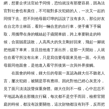
網，想要企求法官給予同情，恐怕就沒有那麼容易，因為法
官對社會也有責任，不可能對多次犯錯的人，一次又一起的
同情下去。想不到他母親叮嚀的話說了沒有多久，那位好友
在台北市士林區，看到一輛合意的自行車，便手癢下手竊
取，用攜帶在身的螺絲起子撬開車鎖，跨上車要騎走的時
候，合當賊星該敗，人高馬大的失主剛好回來，飛起一腳就
把他踼下車來，並且扭他進了派出所，從那一天開始，人就
住在看守所沒有出來，只是寫信要母親來見他一面。今天他
母親同他面會，是他進入看守所後第一次與外界接觸。
在面會的時候，鍾大任的母親一直認為鍾大任不聽老人
言，屢次犯錯，被關是罪有應得。因此對他已經心灰意冷，
見了面只淡淡說聲保重身體。鍾大任則不一樣，心中忿忿不
平地認為過去那幾次行竊，每次都不是空手而回，檢察官開
庭的時候，都沒有說要關他，這次財物都沒有到手，反而把