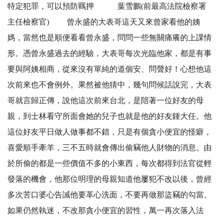
特定犯罪，可以預防羈押 葉雪鵬(前最高法院檢察署
主任檢察官) 曾永盛的大表哥這天又來曾家看他的姨
媽，當然也是順便看看曾永盛，問問一些無關痛癢的上課情
形。憑曾永盛過去的經驗，大表哥每次光臨他家，都是有事
要與阿姨相商，從來沒有單純的道個安、問聲好！心想他這
次前來也不會例外。果然被他猜中，幾句問候話說完，大表
哥就言歸正傳，說他這次前來台北，是陪著一位好友的母
親，到士林看守所面會她的兒子也就是他的好友鍾大任。他
這位好友平日做人做事都不錯，只是有個貪小便宜的怪癖，
喜愛順手牽羊，三不五時就會傳出偷竊他人財物的消息。由
於所偷的都是一些價值不多的小東西，每次都得到法官從輕
發落的機會，他那位明理的母親知道他屢犯不改以後，曾經
多次苦口婆心告誡他要革心洗面，不要再做那盜竊的勾當。
如果仍然執迷，不改那貪小便宜的習性，萬一再次落入法