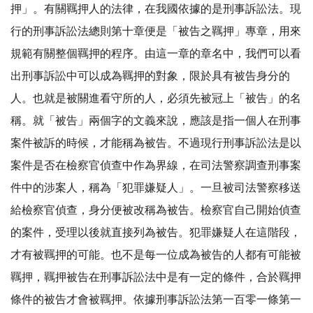
押」。有關羈押人的法律，在我國依據的是刑事訴訟法。現
行的刑事訴訟法總則第十章便是「被告之羈押」專章，用來
規範有關整個羈押的程序。由這一章的章名中，我們可以看
出刑事訴訟中可以成為羈押的對象，限於具有被告身分的
人。也就是被關進看守所的人，必須先被冠上「被告」的名
稱。就「被告」兩個字的文義來說，應該是指一個人在刑事
案件被訴的時候，才能稱為被告。不過現行刑事訴訟法是以
案件是否在檢察官偵查中作為界線，在司法警察調查刑事案
件中的涉案人，稱為「犯罪嫌疑人」。一旦被司法警察移送
給檢察官偵查，身分便被改稱為被告。檢察官自己開始偵查
的案件，受理以後就直接列為被告。犯罪嫌疑人在這階段，
才有被羈押的可能。也不是每一位成為被告的人都有可能被
羈押，羈押被告在刑事訴訟法中是有一定的條件，合於羈押
條件的被告才會被羈押。依據刑事訴訟法第一百零一條第一