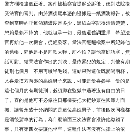
警方欄檢逮個正著。案件被檢察官提起公訴後，便到法院接
受法官的審判。由於酒後駕車憑的證據是一紙酒測報告，被
查到當時的呼氣酒精濃度是多少，黑紙白字記得清清楚楚，
想賴是賴不掉的，他就坦承一切，最後還舊調重彈，希望法
官再給他一次機會，從輕發落。當法官翻翻檔案中所紀錄他
的舊帳，問他是不是罰款太輕，罰不怕？讓他當庭語塞，無
話可對。結果法官作出的判決，是依累犯的規定，判他有期
徒刑七個月，不用再繳半毛錢。這結果對這位既愛喝兩杯，
又喜愛摸方向盤的高姓男子來說，可能是憂喜參半，憂的是
這七個月的有期徒刑，必須蹲在監獄中過著沒有自由的日
子。喜的是他可不必像往日那樣要把大把鈔票往國庫方面
搬。讓曾永盛十分納悶的是這位高姓男子，前後四次同樣都
是酒後駕車的行為，為什麼前面三次法官會准許他繳錢了
事，只有第四次要讓他坐牢，這種作法有沒有法律上的依