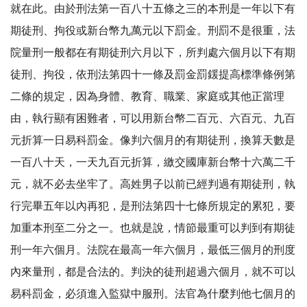
就在此。由於刑法第一百八十五條之三的本刑是一年以下有
期徒刑、拘役或新台幣九萬元以下罰金。刑罰不是很重，法
院量刑一般都在有期徒刑六月以下，所判處六個月以下有期
徒刑、拘役，依刑法第四十一條及罰金罰鍰提高標準條例第
二條的規定，因為身體、教育、職業、家庭或其他正當理
由，執行顯有困難者，可以用新台幣二百元、六百元、九百
元折算一日易科罰金。像判六個月的有期徒刑，換算天數是
一百八十天，一天九百元折算，繳交國庫新台幣十六萬二千
元，就不必去坐牢了。高姓男子以前已經判過有期徒刑，執
行完畢五年以內再犯，是刑法第四十七條所規定的累犯，要
加重本刑至二分之一。也就是說，情節最重可以判到有期徒
刑一年六個月。法院在最高一年六個月，最低三個月的刑度
內來量刑，都是合法的。判決的徒刑超過六個月，就不可以
易科罰金，必須進入監獄中服刑。法官為什麼判他七個月的