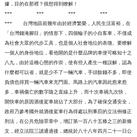
據，目的在那裡？很想得到瞭解！
*** *** *** ***
*** 台灣地區前幾年由於經濟繁榮，人民生活富裕，在
「台灣錢淹腳目」的情形下，四個輪子的小自客車，不僅成
為社會大眾的代步工具，也是個人社會地位的表徵。要瞭解
一個人的身份地位，看他開的是什麼品牌的車便可略知十之
八九，由於這種心態的作崇，使有些人產生一種誤解，認為
什麼都可以省，就是少不了一輛汽車，手頭餘錢不多，即使
負債也得買一輛汽車來充門面。馬路上的汽車因此愈來愈
多，車禍傷亡的數字隨之直線上升 ，而十次車禍九次快，
開快車的原因酒後駕車就佔了大部分，為了確保交通安全，
政府乃參考國外就酒後駕車行為得處以刑事罰的立法例修正
刑法，在公共危險罪章中，增訂第一百八十五條之三的新條
文，經立法院三讀通過後，總統於八十八年四月二十一日公