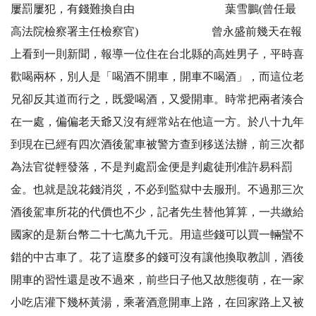
屢罰屢犯，有錢難換自由 葉雪鵬(曾任最
高法院檢察署主任檢察官) 曾永盛前幾天在報
上看到一則新聞，報導一位住在台北縣的高姓男子，平時喜
歡喝兩杯，別人是「喝酒不開車，開車不喝酒」，而這位老
兄卻反其道而行之，既愛喝酒，又愛開車。時常把兩者湊合
在一處，偏偏老天爺又沒有經常站在他這一方。於八十九年
到現在已經有四次酒後駕車被警方查到移送法辦，前三次都
為法官從輕發落，不是判處罰金便是判處徒刑准許易科罰
金。也就是說花錢消災，不必到監獄中去服刑。不過那三次
酒後駕車所花的代價也不少，記者先生替他算算，一共繳給
國家的是新台幣二十七萬九千元。用這些錢可以買一輛蠻不
錯的中古車了。花了這麼多的錢可沒有讓他換取教訓，酒後
開車的習性還是改不過來，前些日子他又故態復萌，在一家
小吃店灌下幾杯黃湯，乘著酒意開車上路，在回家路上又被