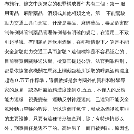
布施行。條文中所規定的犯罪構成要件共有二個：第一 服
用毒品、麻醉藥品、酒類或其他相類之物。第二 不能駕駛
動力交通工具而駕駛。什麼是毒品、麻醉藥品，毒品危害防
制條例與管制藥品管理條例都有明確的規定，在適用上不致
引起爭議。有問題的是飲用酒類，在那種情形下才算是不能
安全駕駛動力交通工具而駕駛？這個標準是不容易認定的，
目前警察機關移送法辦、檢察官提起公訴、法官判罪科刑，
都是依據警察機關在馬路上欄截臨檢所採取的呼氣酒精濃度
超過Ｏ.五五作標準，這個數據是參考國外的資料和醫學專
家的意見，認為呼氣酒精濃度達到Ｏ.五五，不僅人的反應
能力遲緩，視覺變差，運動反射神經遲鈍，已達到不能安全
駕駛動力車輛的程度。所以這個呼氣值，就成為酒後駕車罪
的主要證據。只要有這種情形被查到，除了有特殊情形以
外，刑事責任是逃不了的。高姓男子一而再被判罪，原因也