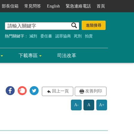
部長信箱
常見問答
English
緊急連絡電話
首頁
熱門關鍵字：
減刑
委任書
認罪協商
死刑
拍賣
下載專區
司法改革
回上一頁
友善列印
A-
A
A+