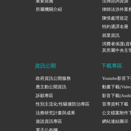
重要措施
法律諮詢資源
所屬機關介紹
律師法涉外業
陳情處理規定
特約通譯名冊
就業資訊
消費者保護(
其所屬中央主管
資訊公開
下載專區
政府資訊公開服務
Youtube影音
應主動公開資訊
動畫下載(Video
訴願專區
影音下載(Audio
性別主流化/性騷擾防治專區
宣導資料下載
法務研究計畫與成果
公文檔案附件
遊說資訊專區
網站連結圖示
電子公布欄