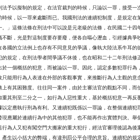
刑法予以擬制的規定，在法官裁判的時候，只論以一罪，接受一
的時候，以一罪來處斷而已。我國刑法的連續犯制度，是規定在
一。」這條法條在刑法中可以說是元老級的法條，在民國二十四
不斷，光是對這制度要存要廢，便各自嘔心瀝血，引經據典爭
在各國的立法例上也存有不同意見的爭議，像執大陸法系牛耳的
犯的規定，在刑法學者間爭議不休後，也在昭和二十二年刑法修
出於一個概括的犯意，而被論以一罪。因此，認定多數犯罪行為
故只能用行為人表達在外部的客觀事實，來推斷行為人主觀的意
務上有其困難度。往往同一案件，由於主審法官的觀點不同，而
加重其刑至二分之一，如行為人惡性重大，基於概括犯意一再反
據以定應執行刑為有利。又連續犯既係以一罪論，在整個連續犯
發現應屬於連續行為中的其他犯罪，也不能再作出實體判決。舉
這行為人又犯有闖空門大搬家的重大犯行，經法官審理後認為後
，產生以小括大的弊端，有違刑罰公平合理的意旨。連續犯的規