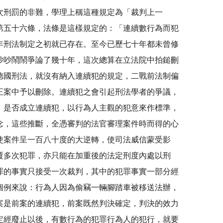
次刑罰的非難，學理上稱這種規定為「裁判上一
第五十六條，法條是這樣規定的：「連續數行為而犯
年刑法制定之初就已存在。至今已歷七十年都未曾修
吵吵鬧鬧爭論了幾十年，這次總算在立法院中拍鎚刪
德國刑法，就沒有納入連續犯的規定，二戰前法制偏
正案中予以刪除。連續犯之會引起刑法學者的爭議，
，是否成立連續犯，以行為人主觀的犯意來作標準，
念，這些推斷，全憑審判的法官審理案件時而得的心
使案件呈一百八十度的大逆轉，使司法威信蒙受影
覆多次犯罪，亦只能在加重後的法定刑度內處以刑
罪的事實只接受一次裁判，其中的犯罪事實一部分經
個例來說：行為人因為偷竊一輛腳踏車被移送法辦，
案是前案的連續犯，前案既然判決確定，判決的效力
定經廢止以後，有數行為的犯罪行為人的犯行，就要