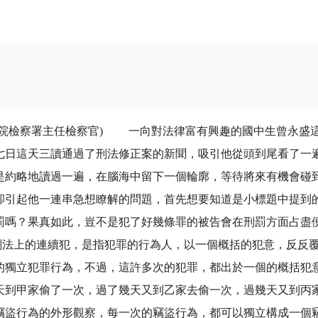
院檢察署主任檢察官) 一向對法律富有興趣的國中生曾永盛這
七日這天三讀通過了刑法修正案的新聞，吸引他從頭到尾看了一
是約略地讀過一遍，在腦海中留下一個輪廓，等待將來有機會碰
卻引起他一連串急想瞭解的問題，首先想要知道是小標題中提到
罰嗎？果真如此，豈不是犯了好幾條罪的被告會在刑罰方面占盡
，是指犯罪的行為人，以一個概括的犯意，反反覆覆用
的獨立犯罪行為，不過，這許多次的犯罪，都出於一個的概括犯
天到甲家偷了一次，過了幾天又到乙家去偷一次，過幾天又到丙
竊盜行為的外形觀察，每一次的竊盜行為，都可以獨立構成一個