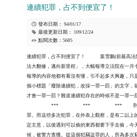
連續犯罪，占不到便宜了！
發布日期：
94/01/17
最後更新日期：
109/12/24
點閱次數：5685
連續犯罪，占不到便宜了！ 葉雪鵬(前最高法
法大翻修，邁向新里程」，大幅報導立法院在一月
報導的內容他都有看沒有懂，引不起多大興趣，只
個小標題「廢除連續犯，改採一罪一罰」的文字，
才會一罪一罰？難道連續犯存在的時候不是一罪一
*** *** *** 刑法上的連續犯
罪。而這些多次犯罪，在外表上觀察，是有二以上
定主意，以後遇到可以偷的東西都要下手去偷，今
候，被警方查獲。從這個犯竊盜罪的人，所為多次