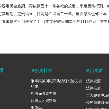
的規定併合處罰。再依第五十一條各款的規定，來定應執行刑。
定其刑期。定刑結果，目前是不得逾二十年。這次修法也修正為
看來是占不到便宜了！ （本文登載日期為94年11月27日，文
通
法務資料庫
法治視窗
刑事政策與犯罪防治研究論文資
法律資源
料庫
法律推廣
司法保護資料庫
重大犯罪專論
法律人才資料庫
公務員廉政倫
出版品