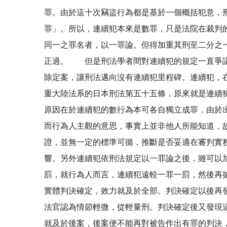
罪。由於這十次竊盜行為都是基於一個概括犯意，
罪」。所以，連續犯本來是數罪，只是法院在裁判
同一之罪名者，以一罪論。但得加重其刑至二分之
正過。 但是刑法學者間對連續犯的規定一直爭議
除定案，讓刑法邁向沒有連續犯里程碑。連續犯，
重大陸法系的日本刑法第五十五條，原來就是連續
原因在於連續犯的數行為本可各自獨立成罪，由於
而行為人主觀的意思，事實上並非他人所能知道，
證，並無一定的標準可循，推斷是否妥適在審判實
響。另外連續犯依刑法規定以一罪論之後，雖可以
罰，就行為人而言，連續犯遠較一罪一罰，然後再
實體判決確定，效力就及於全部。判決確定以後再
法官認為情節輕微，從輕量刑。判決確定後又發現
就及於後案，後案便不能再對被告作出有罪的判決