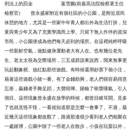
刑法上的罰金 葉雪鵬(前最高法院檢察署主任
檢察官) 曾永盛家附近有個社區的小公園，是附近居民
休憩的地方，尤其是一些家中年青人都出外為生活打拚，兒
童與青少年又為了充實學識而上學。只留下無人作伴的資深
市民，小公園便成為他們每天必到的場所。在這裡純粹呼吸
一些新鮮空氣，做點健身運動者大有人在。也有幾位老先
生、老太太視為交際場所，三五成群談東說西，閒來無事更
玩起翻象棋、撿紅點那些遊戲。有時候還用鈔票下個小注，
藉著這些遊戲小賭一番。有了金錢助興，老人們很容易得意
忘形，贏錢者手舞足蹈，大聲喧嘩。賭輸了唉聲嘆氣，引人
側目。這些現象曾永盛在放學的時候，都曾目睹耳聞。見多
了也就見怪不怪，一看就知道那是怎麼一會事了。不過，最
近幾天這些現象都改觀了，路過那邊很少看到老人們相聚在
一處賭博，公園中除了一些老人在散步，小孩在玩耍以外，