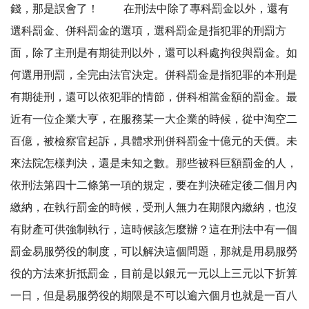
錢，那是誤會了！ 在刑法中除了專科罰金以外，還有
選科罰金、併科罰金的選項，選科罰金是指犯罪的刑罰方
面，除了主刑是有期徒刑以外，還可以科處拘役與罰金。如
何選用刑罰，全完由法官決定。併科罰金是指犯罪的本刑是
有期徒刑，還可以依犯罪的情節，併科相當金額的罰金。最
近有一位企業大亨，在服務某一大企業的時候，從中淘空二
百億，被檢察官起訴，具體求刑併科罰金十億元的天價。未
來法院怎樣判決，還是未知之數。那些被科巨額罰金的人，
依刑法第四十二條第一項的規定，要在判決確定後二個月內
繳納，在執行罰金的時候，受刑人無力在期限內繳納，也沒
有財產可供強制執行，這時候該怎麼辦？這在刑法中有一個
罰金易服勞役的制度，可以解決這個問題，那就是用易服勞
役的方法來折抵罰金，目前是以銀元一元以上三元以下折算
一日，但是易服勞役的期限是不可以逾六個月也就是一百八