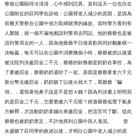
整個公園顯得冷清清，心中感到詫異。直到這天一位也住在
公園附近的莊同學告訴他：公園裡老人減少的原因，是因為
前幾天警察在公園中強力取締賭博的緣故。當時警方看到有
人聚賭，就一個不漏地都請到警局去問話。他的爺爺也是被
請到警局去的一人，因為他爺爺平日很喜歡與同好翻象棋一
決輸贏，每天可以在公園中消磨幾個小時，爺爺被抓以後還
被法院判決處罰金二千元，爺爺的財務都是奶奶在掌控，為
了要繳罰金，爺爺奶奶還吵了一架。原因是爺爺要拿六千元
新台幣去繳罰金，奶奶聽了以後火就大了，罵爺爺「騙
俏」，還指著他鼻子說是不是想Ａ錢？因為判決書上明明寫
的是罰金二千元，怎麼要繳六千元呢？經過爺爺低聲下氣多
方解釋，才說動奶奶拿錢出來繳罰金，把這官司了斷。從此
爺爺也被奶奶禁足，不許他再到公園中與人鬼混。 曾
永盛聽了莊同學的敘述以後，才明白公園中老人減少的原