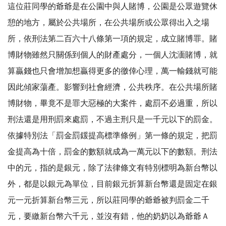
這位莊同學的爺爺是在公園中與人賭博，公園是公眾遊覽休
憩的地方，屬於公共場所，在公共場所或公眾得出入之場
所，依刑法第二百六十八條第一項的規定，成立賭博罪。賭
博財物雖然只關係到個人的財產處分，一個人沈湎賭博，就
算贏錢也只會增加想贏得更多的徼倖心理，萬一輸錢就可能
因此傾家蕩產。影響到社會經濟，公共秩序。在公共場所賭
博財物，畢竟不是罪大惡極的大案件，處罰不必過重，所以
刑法還是用刑罰來處罰，不過主刑只是一千元以下的罰金。
依據特別法「罰金罰鍰提高標準條例」第一條的規定，把罰
金提高為十倍，罰金的數額就成為一萬元以下的數額。刑法
中的元，指的是銀元，除了法律條文有特別標明為新台幣以
外，都是以銀元為單位，目前銀元折算新台幣還是固定在銀
元一元折算新台幣三元，所以莊同學的爺爺被判罰金二千
元，要繳新台幣六千元，並沒有錯，他的奶奶以為爺爺Ａ