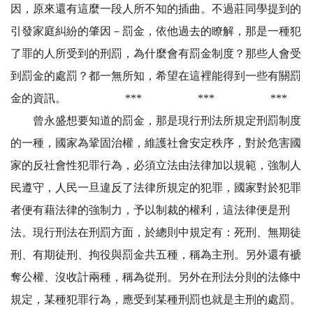
因，原來還有這麼一段人所不知的插曲。不過莊同學提到的
引發家庭糾紛的肇因－罰金，依他過去的瞭解，那是一種犯
了罪的人所受到的刑罰，為什麼會有罰金制度？那些人會受
到罰金的處罰？都一無所知，希望在這裡能得到一些有關罰
金的資訊。 *** *** ***
曾永盛想要知道的罰金，那是現行刑法所規定刑罰制度
的一種，國家為鞏固治權，維護社會安定秩序，對於危害國
家的反社會性犯罪行為，必須立法由法律加以規範，強制人
民遵守，人民一旦違反了法律所規定的犯罪，國家對於犯罪
者便有藉法律的強制力，予以制裁的權利，這法律便是刑
法。現行刑法在刑罰方面，於總則中規定有：死刑、無期徒
刑、有期徒刑、拘役與罰金共五種，稱為主刑。另外還有褫
奪公權、沒收計兩種，稱為從刑。另外在刑法分則的法條中
規定，某種犯罪行為，應受到某種刑罰也就是主刑的處罰。