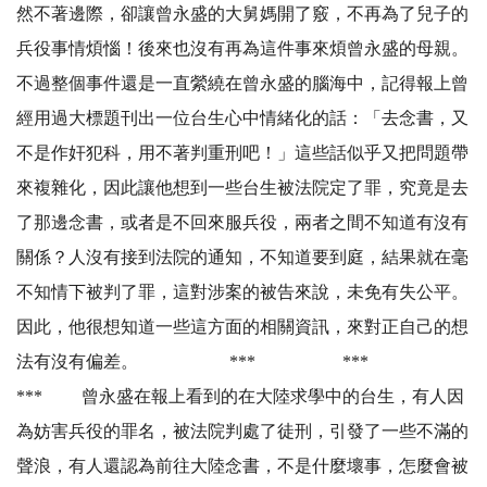
然不著邊際，卻讓曾永盛的大舅媽開了竅，不再為了兒子的
兵役事情煩惱！後來也沒有再為這件事來煩曾永盛的母親。
不過整個事件還是一直縈繞在曾永盛的腦海中，記得報上曾
經用過大標題刊出一位台生心中情緒化的話：「去念書，又
不是作奸犯科，用不著判重刑吧！」這些話似乎又把問題帶
來複雜化，因此讓他想到一些台生被法院定了罪，究竟是去
了那邊念書，或者是不回來服兵役，兩者之間不知道有沒有
關係？人沒有接到法院的通知，不知道要到庭，結果就在毫
不知情下被判了罪，這對涉案的被告來說，未免有失公平。
因此，他很想知道一些這方面的相關資訊，來對正自己的想
法有沒有偏差。 *** ***
*** 曾永盛在報上看到的在大陸求學中的台生，有人因
為妨害兵役的罪名，被法院判處了徒刑，引發了一些不滿的
聲浪，有人還認為前往大陸念書，不是什麼壞事，怎麼會被