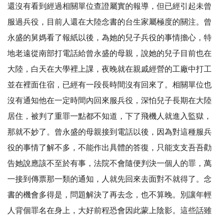
還沒有看到經過相關單位查證屬實的報導，但已經引起未曾
服過兵役，目前人還在大陸念書的台生家屬極度的關注。曾
永盛的舅媽看了報紙以後，為她的兒子兵役的事情擔心，特
地老遠從南部打電話給曾永盛的母親，說她的兒子目前也在
大陸，白天在大學裡上課，夜晚就在親戚經營的工廠中打工
並在裡面住宿，已經有一段長時間沒有回來了。相關單位也
沒有通知他在一定時間內回來服兵役，深怕兒子長期在大陸
居住，被判了重罪一點都不知道，下了飛機人就進入監獄，
那就不妙了。曾永盛的母親接到電話以後，因為對這種服兵
役的事情了解不多，不能作出具體的答復，只能支支吾吾勸
告她說應該不至於有事，法院不會隨便判決一個人的罪，萬
一接到傳票那一類的通知，人就先回來去面對不就得了。念
書的機會多得是，問題解決了再去念，也不算晚。別讓年輕
人背個罪名在身上，大好前程恐會因此蒙上陰影。這些話雖