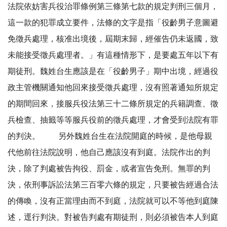
法院依妨害兵役治罪條例第三條第七款的規定判刑三個月，
這一款的犯罪成立要件，法條的文字是指「役齡男子意圖避
免徵兵處理，核准出境後，屆期末歸，經催告仍未返國，致
未能接受徵兵處理者。」有這種情形下，是要處五年以下有
期徒刑。魏姓台生應該是在「役齡男子」期中出境，經過役
政主管機關通知他回來接受徵兵處理，沒有照著通知所規定
的期間回來，接服兵役法第三十二條所規定的兵籍調查、徵
兵檢查、抽籤等等服兵役前的徵兵處理，才會受到法院有罪
的判決。 另外魏姓台生在法院開庭的時候，是他母親
代他前往法院說明，他自己應該沒有到庭。法院作出的判
決，除了判處被告拘役、罰金，或者宣告免刑。無罪的判
決，依刑事訴訟法第三百零六條的規定，只要被告經過合法
的傳喚，沒有正當理由而不到庭，法院就可以不等他到庭陳
述，逕行判決。對被告判處有期徒刑，則必須被告本人到庭