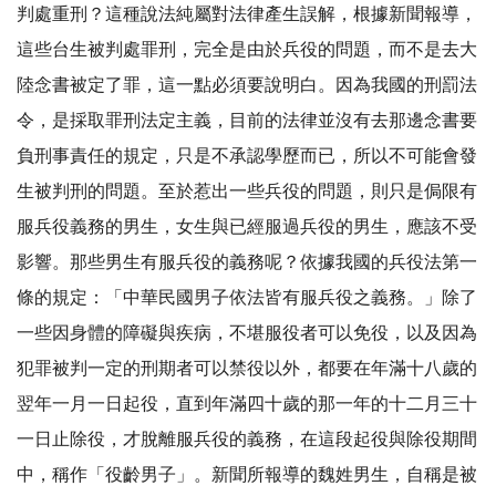
判處重刑？這種說法純屬對法律產生誤解，根據新聞報導，
這些台生被判處罪刑，完全是由於兵役的問題，而不是去大
陸念書被定了罪，這一點必須要說明白。因為我國的刑罰法
令，是採取罪刑法定主義，目前的法律並沒有去那邊念書要
負刑事責任的規定，只是不承認學歷而已，所以不可能會發
生被判刑的問題。至於惹出一些兵役的問題，則只是侷限有
服兵役義務的男生，女生與已經服過兵役的男生，應該不受
影響。那些男生有服兵役的義務呢？依據我國的兵役法第一
條的規定：「中華民國男子依法皆有服兵役之義務。」除了
一些因身體的障礙與疾病，不堪服役者可以免役，以及因為
犯罪被判一定的刑期者可以禁役以外，都要在年滿十八歲的
翌年一月一日起役，直到年滿四十歲的那一年的十二月三十
一日止除役，才脫離服兵役的義務，在這段起役與除役期間
中，稱作「役齡男子」。新聞所報導的魏姓男生，自稱是被