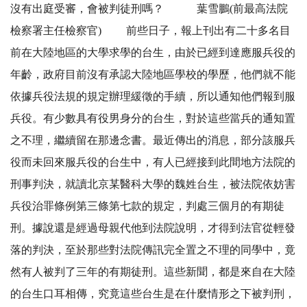
沒有出庭受審，會被判徒刑嗎？ 葉雪鵬(前最高法院
檢察署主任檢察官) 前些日子，報上刊出有二十多名目
前在大陸地區的大學求學的台生，由於已經到達應服兵役的
年齡，政府目前沒有承認大陸地區學校的學歷，他們就不能
依據兵役法規的規定辦理緩徵的手續，所以通知他們報到服
兵役。有少數具有役男身分的台生，對於這些當兵的通知置
之不理，繼續留在那邊念書。最近傳出的消息，部分該服兵
役而未回來服兵役的台生中，有人已經接到此間地方法院的
刑事判決，就讀北京某醫科大學的魏姓台生，被法院依妨害
兵役治罪條例第三條第七款的規定，判處三個月的有期徒
刑。據說還是經過母親代他到法院說明，才得到法官從輕發
落的判決，至於那些對法院傳訊完全置之不理的同學中，竟
然有人被判了三年的有期徒刑。這些新聞，都是來自在大陸
的台生口耳相傳，究竟這些台生是在什麼情形之下被判刑，