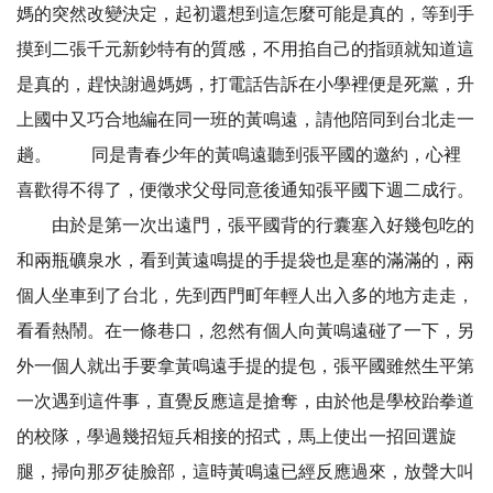
媽的突然改變決定，起初還想到這怎麼可能是真的，等到手
摸到二張千元新鈔特有的質感，不用掐自己的指頭就知道這
是真的，趕快謝過媽媽，打電話告訴在小學裡便是死黨，升
上國中又巧合地編在同一班的黃鳴遠，請他陪同到台北走一
趟。 同是青春少年的黃鳴遠聽到張平國的邀約，心裡
喜歡得不得了，便徵求父母同意後通知張平國下週二成行。
由於是第一次出遠門，張平國背的行囊塞入好幾包吃的
和兩瓶礦泉水，看到黃遠鳴提的手提袋也是塞的滿滿的，兩
個人坐車到了台北，先到西門町年輕人出入多的地方走走，
看看熱鬧。在一條巷口，忽然有個人向黃鳴遠碰了一下，另
外一個人就出手要拿黃鳴遠手提的提包，張平國雖然生平第
一次遇到這件事，直覺反應這是搶奪，由於他是學校跆拳道
的校隊，學過幾招短兵相接的招式，馬上使出一招回選旋
腿，掃向那歹徒臉部，這時黃鳴遠已經反應過來，放聲大叫