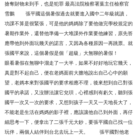
搶奪財物未到手，也是犯罪 最高法院檢察署葉主任檢察官
雪鵬 張平國這個暑假過去就要進入國中二年級就讀，
功課不算是很緊張，可是他的媽媽除了要他做完學校規定的
暑期作業外，還替他準備一大堆課外作業要他練習，原先答
應帶他到外面玩幾天的諾言，又因為各種原因一再跳票。就
張國平來說，這個暑假是個「超級」大無聊的暑假！
眼看暑假在無聊中溜走了一大半，如果不好好地玩它幾天，
真是對不起自己，便在老媽面前大膽地說出自己心中的願
望，老媽本來對張國平的要求相應不理，後來想到自己對張
國平的承諾，又沒辦法讓它兌珼，心裡感到有虧欠，聽到張
國平一次又一次的要求，又想到孩子一天又一天地長大了，
不能老是生活在媽媽的影子裡，應該讓他自己到外面，再仔
細思考一下，便拿出了二張千元大鈔，要張平國自己找一位
玩伴，兩個人結伴到台北去玩上一天。 張平國對他老