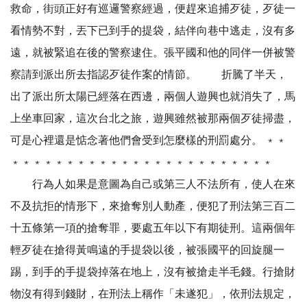
救命，街頭正好有巡邏警察經過，便趕來追捕歹徒，歹徒一
看情勢不對，丟下已到手的提袋，結伴向巷中逃走，沒有多
遠，就被緊追在後的警察逮住。張平國和他的同伴一併被警
察請到派出所去指認歹徒作案的情節。 折騰了半天，
出了派出所太陽已經落在西邊，兩個人遊興也就消失了，馬
上坐車回家，這次台北之旅，遊興雖然被那兩個歹徒掃盡，
可是心裡還是惦念著他們會受到怎麼樣的刑罰處分。 ﹡﹡
﹡﹡﹡﹡﹡﹡﹡﹡﹡﹡﹡﹡﹡﹡﹡﹡﹡﹡﹡﹡﹡﹡﹡﹡
行為人如果是意圖為自己或第三人不法所有，使人在來
不及抗拒的情形下，來搶奪別人動產，便犯了刑法第三百二
十五條第一項的搶奪罪，要處五年以下有期徒刑。這兩個年
輕歹徒在搶得黃鳴遠的手提袋以後，被張國平的回旋腿一
踢，到手的手提袋掉落在地上，沒有被搶走半毛錢。行搶財
物沒有得到錢財，在刑法上稱作「未遂犯」，依刑法規定，