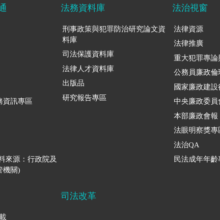
通
法務資料庫
法治視窗
刑事政策與犯罪防治研究論文資
法律資源
料庫
法律推廣
司法保護資料庫
重大犯罪專論
法律人才資料庫
公務員廉政倫
出版品
國家廉政建設
研究報告專區
務資訊專區
中央廉政委員
本部廉政會報
法眼明察獎專
法治QA
資料來源：行政院及
民法成年年齡
機關)
司法改革
下載