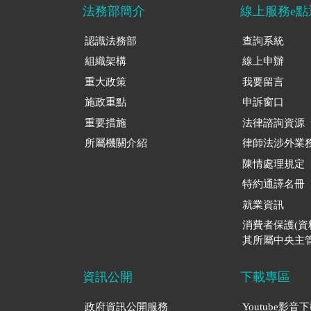
法務部簡介
線上服務e點
認識法務部
查詢系統
組織架構
線上申辦
重大政策
我要留言
施政重點
申訴窗口
重要措施
法律諮詢資源
所屬機關介紹
律師法涉外業
陳情處理規定
特約通譯名冊
就業資訊
消費者保護(
其所屬中央主管
資訊公開
下載專區
政府資訊公開服務
Youtube影音