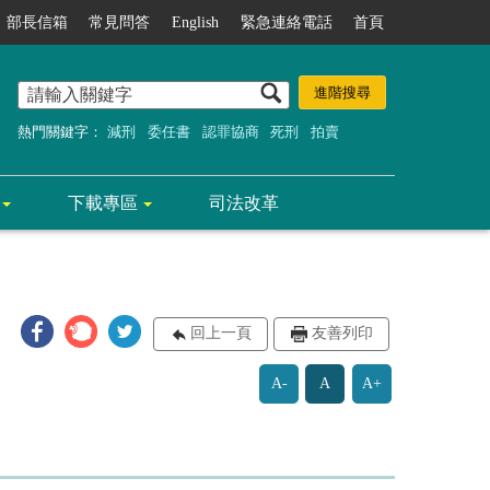
部長信箱
常見問答
English
緊急連絡電話
首頁
熱門關鍵字：
減刑
委任書
認罪協商
死刑
拍賣
下載專區
司法改革
回上一頁
友善列印
A-
A
A+