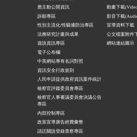
應主動公開資訊
動畫下載(Video
訴願專區
影音下載(Audio
性別主流化/性騷擾防治專區
宣導資料下載
法務研究計畫與成果
公文檔案附件
遊說資訊專區
網站連結圖示
電子公布欄
中英網站專有名詞對照
資訊安全行政規則
人民申請提供政府資訊案件統計
檢察官評鑑委員會專區
檢察官人事審議委員會決議公告
專區
內部控制專區
政策宣導廣告經費彙整
請託關說登錄查察專區